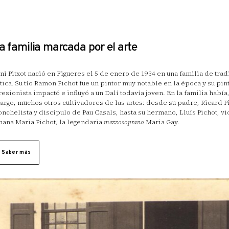
 familia marcada por el arte
ni Pitxot nació en Figueres el 5 de enero de 1934 en una familia de trad
stica. Su tío Ramon Pichot fue un pintor muy notable en la época y su pin
esionista impactó e influyó a un Dalí todavía joven. En la familia había,
rgo, muchos otros cultivadores de las artes: desde su padre, Ricard P
onchelista y discípulo de Pau Casals, hasta su hermano, Lluís Pichot, vio
ana Maria Pichot, la legendaria
mezzosoprano
Maria Gay.
ue nació en Figueres, Antoni Pitxot pasa su adolescencia en San Sebast
Saber más
e vive entre 1946 y 1964. Allí tiene como profesor de dibujo a Juan Núñ
o maestro que había enseñado a dibujar a Dalí. En 1955 participa en u
era exposición colectiva en San Sebastián y enseguida se da a conocer
ades, como Barcelona, Madrid, Bilbao y Lisboa. En ese entonces, su o
cter realista, influida por el expresionismo.
964 se instala en Cadaqués y su producción experimenta un giro radical
inado por el paisaje mineral del lugar, dirige la atención a las piedras