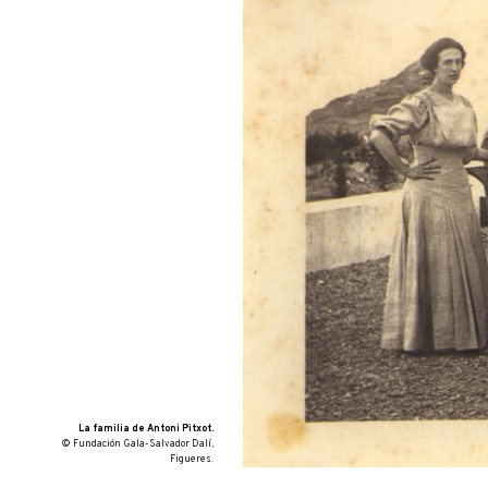
ento
de s
aleg
del 
Asim
con 
cola
La familia de Antoni Pitxot.
© Fundación Gala-Salvador Dalí,
Figueres.