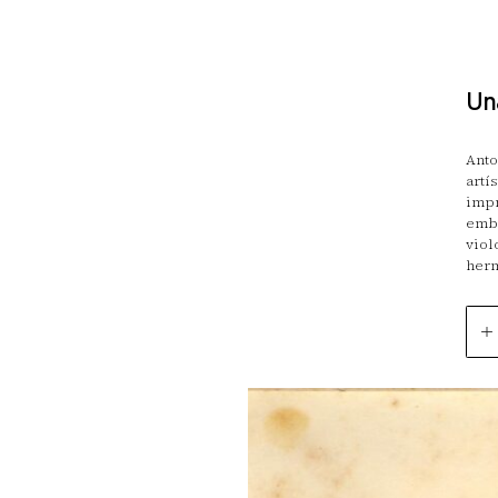
Una
Anto
artí
impr
emba
viol
herm
Aunq
dond
mism
prim
ciud
cará
En 1
Fasc