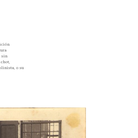
ición
tura
 sin
ichot,
linista, o su
ián,
ez, el
na
 en otras
bra es de
.
 de su