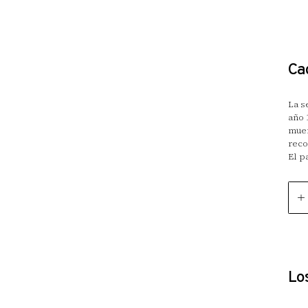
Cad
La s
año 
muer
reco
El p
Cada
encu
perm
en e
obse
amor
con 
Lo
Sus 