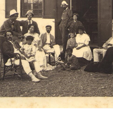
rno. Estos elementos naturales se convierten en los verdaderos prota
u creación, donde adquieren formas anamórficas, antropomórficas y
óricas. Esta aproximación conecta con una tradición artística occidenta
manierismo italiano al surrealismo.
ismo, durante este período, se refuerzan los vínculos familiares y p
Salvador Dalí, que acaban culminando en una profunda amistad y en la
boración artística.