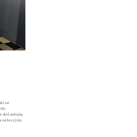
lí se
 de
 del artista,
a selección