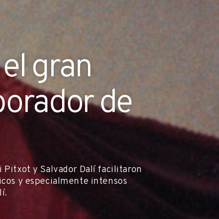
 el gran
borador de
 Pitxot y Salvador Dalí facilitaron
nicos y especialmente intensos
í.