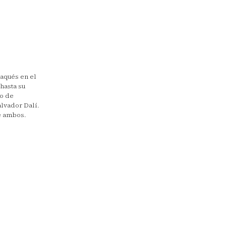
daqués en el
 hasta su
io de
alvador Dalí.
e ambos.
lugar de
d que le
onvierte
n una
nta el
produce
e esta