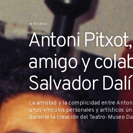
Relatos
Antoni Pitxot,
amigo y cola
Salvador Dalí
La amistad y la complicidad entre Antoni
unos vínculos personales y artísticos ú
durante la creación del Teatro-Museo Dal