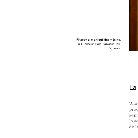
Pitxot y el maniquí Mnemósine.
© Fundación Gala-Salvador Dalí,
Figueres.
La 
Una 
prod
sept
lo a
de l