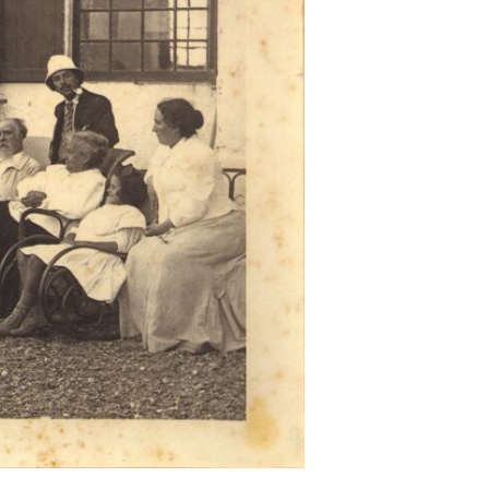
gonistas
l que va
ersonales