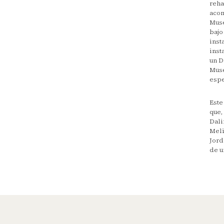
reha
acom
Muse
bajo
inst
inst
un D
Muse
espe
Este
que,
Dali
Meli
Jord
de u