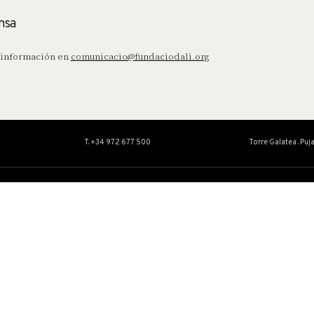
nsa
información en
comunicacio@fundaciodali.org
T. +34 972 677 500
Torre Galatea . Puj
OBRA
EDUCACIÓN
ACTIVIDAD
Colección
Servicio Educat
Catálogos Razonados
Actividades
Conservación y restauración
Centro de Estudios Dalinianos
Exposiciones temporales