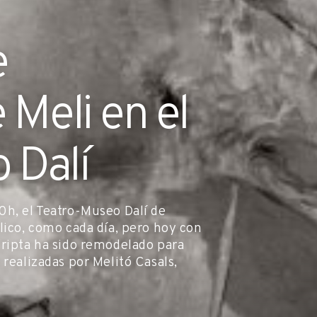
e
 Meli en el
 Dalí
0h, el Teatro-Museo Dalí de
lico, como cada día, pero hoy con
Cripta ha sido remodelado para
 realizadas por Melitó Casals,