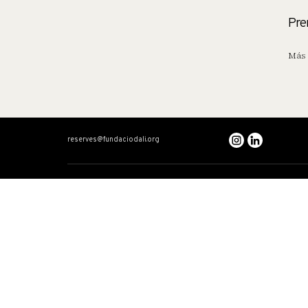
Pre
Más 
reserves@fundaciodali.org
VISITA
DALÍ Y GALA
Teatro-Museo Dalí
Cronología cruzada
Casa Salvador Dalí
Dalí: artista total
Castillo Gala Dalí-Púbol
Gala
El Triángulo Daliniano
Relatos
Preguntas frecuentes