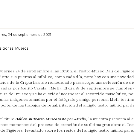
eres, 24 de septiembre de 2021
siciones, Museos
viernes 24 de septiembre a las 10:30h, el Teatro-Museo Dalí de Figuer
ierto sus puertas al público, como cada día, pero hoy con una novedad
cios de la Cripta ha sido remodelado para acoger una selección de die
izadas por Melitó Casals, «Meli». El día 28 de septiembre se cumplen 
tura del museo y se ha querido incorporar al recorrido museístico, p
 unas imágenes tomadas por el fotógrafo y amigo personal Meli, testim
pción de los trabajos de rehabilitación del antiguo teatro municipal de
el título
Dalí en su Teatro-Museo visto por «Meli»,
la muestra presenta al ar
intos momentos del proceso de creación de su última gran obra: el Te
 de Figueres, levantado sobre los restos del antiguo teatro municipal e