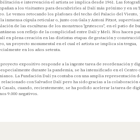
bilitación e intervención el artista se implica desde 1961. Las fotograf
pañan a los visitantes para descubrirles al Dalí más próximo y en su T
o. Le vemos retocando los plafones del techo del Palacio del Viento
 la inmensa cúpula reticular o, junto con Gala y Antoni Pitxot, supervisa
alación de las esculturas de los monstruos "grutescos", en el patio de bu
antáneas son reflejo de la complicidad entre Dalí y Meli. Nos hacen pa
alí en plena creación en las distintas etapas de gestación y construcció
o, un proyecto monumental en el cual el artista se implica sin tregua,
cialmente en los años setenta.
 proyecto expositivo responde a la ingente tarea de reordenación y dig
 especialmente durante la pandemia, se ha intensificado en el Centro 
nianos. La Fundación Dalí ya contaba con una amplia representación d
 relacionado con Salvador Dalí pero ha sido gracias a la colaboración c
i Casals, cuando, recientemente, se ha podido acelerar la tarea de dig
nos 9.000 negativos.