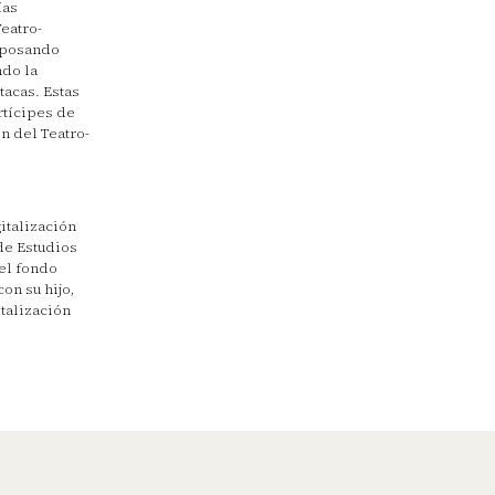
ías
eatro-
, posando
ndo la
tacas. Estas
rtícipes de
n del Teatro-
italización
de Estudios
el fondo
on su hijo,
italización