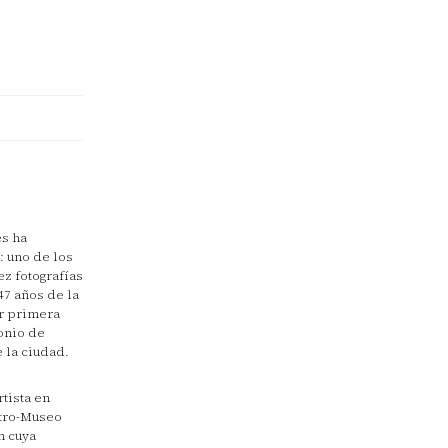
es ha
: uno de los
z fotografías
47 años de la
or primera
onio de
 la ciudad.
tista en
atro-Museo
n cuya