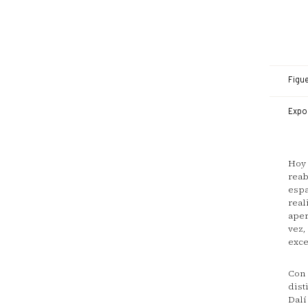
Figu
Expo
Hoy 
reab
espa
real
aper
vez,
exce
Con 
dist
Dalí