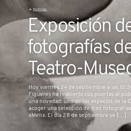
Noticias
Exposición d
fotografías de
Teatro-Museo
Hoy viernes 24 de septiembre a las 10:3
Figueres ha reabierto sus puertas al púb
una novedad: uno de los espacios de la 
acoger una selección de diez fotografías
«Meli». El día 28 de septiembre se […]