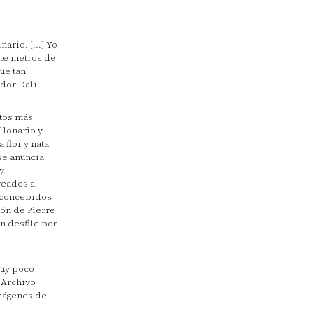
ario. [...] Yo
ete metros de
ue tan
dor Dalí.
ntos más
llonario y
 flor y nata
se anuncia
y
reados a
s concebidos
ión de Pierre
n desfile por
muy poco
 Archivo
imágenes de