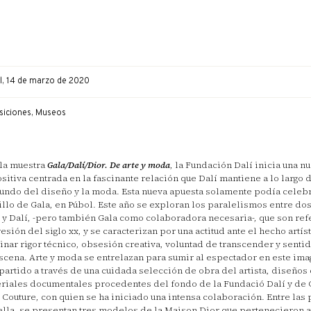
l, 14 de marzo de 2020
siciones, Museos
la muestra
Gala/Dalí/Dior. De arte y moda
, la Fundación Dalí inicia una n
sitiva centrada en la fascinante relación que Dalí mantiene a lo largo 
undo del diseño y la moda. Esta nueva apuesta solamente podía celebr
illo de Gala, en Púbol. Este año se exploran los paralelismos entre do
 y Dalí, -pero también Gala como colaboradora necesaria-, que son ref
esión del siglo xx, y se caracterizan por una actitud ante el hecho artís
tinar rigor técnico, obsesión creativa, voluntad de transcender y senti
scena. Arte y moda se entrelazan para sumir al espectador en este ima
artido a través de una cuidada selección de obra del artista, diseños 
riales documentales procedentes del fondo de la Fundació Dalí y de 
 Couture, con quien se ha iniciado una intensa colaboración. Entre las 
ella, se presentan tres modelos de la Maison Dior que pertenecieron a