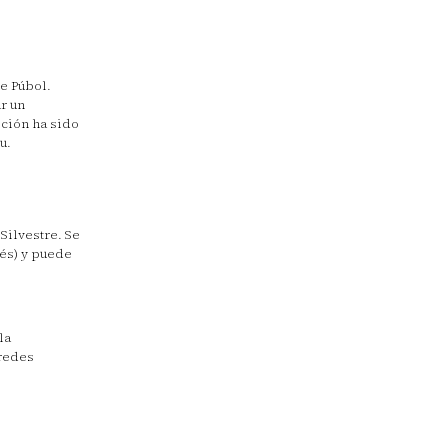
de Púbol.
r un
ición ha sido
u.
Silvestre. Se
cés) y puede
la
 redes