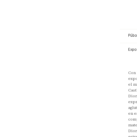
Púbo
Expo
Con 
expo
el m
Cast
Dior
expr
aglu
en e
comp
mate
Dior
estr