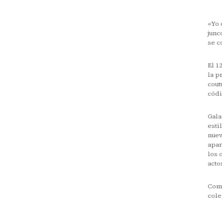
«Yo 
junc
se c
El 1
la p
cout
códi
Gala
esti
nuev
apar
los 
acto
Como
cole