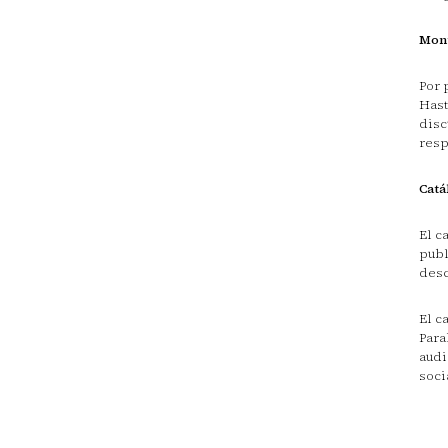
Mon
Por 
Hast
disc
resp
Catá
El c
publ
desc
El c
Para
audi
soci