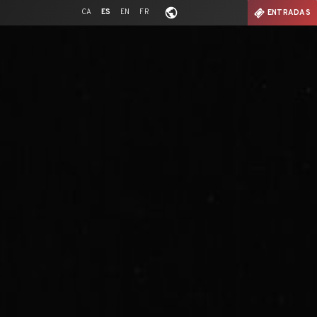
CA
ES
EN
FR
ENTRADAS