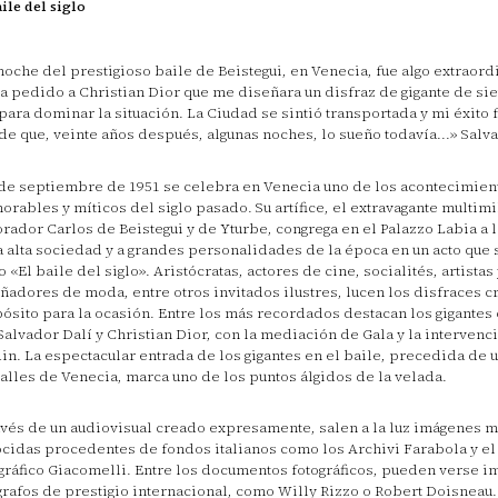
aile del siglo
noche del prestigioso baile de Beistegui, en Venecia, fue algo extraordin
a pedido a Christian Dior que me diseñara un disfraz de gigante de si
 para dominar la situación. La Ciudad se sintió transportada y mi éxito f
de que, veinte años después, algunas noches, lo sueño todavía...» Salva
 de septiembre de 1951 se celebra en Venecia uno de los acontecimie
rables y míticos del siglo pasado. Su artífice, el extravagante multimi
rador Carlos de Beistegui y de Yturbe, congrega en el Palazzo Labia a la
a alta sociedad y a grandes personalidades de la época en un acto que 
 «El baile del siglo». Aristócratas, actores de cine, socialités, artistas 
ñadores de moda, entre otros invitados ilustres, lucen los disfraces c
ósito para la ocasión. Entre los más recordados destacan los gigante
Salvador Dalí y Christian Dior, con la mediación de Gala y la intervenc
in. La espectacular entrada de los gigantes en el baile, precedida de u
calles de Venecia, marca uno de los puntos álgidos de la velada.
avés de un audiovisual creado expresamente, salen a la luz imágenes 
cidas procedentes de fondos italianos como los Archivi Farabola y el
gráfico Giacomelli. Entre los documentos fotográficos, pueden verse 
grafos de prestigio internacional, como Willy Rizzo o Robert Doisneau.