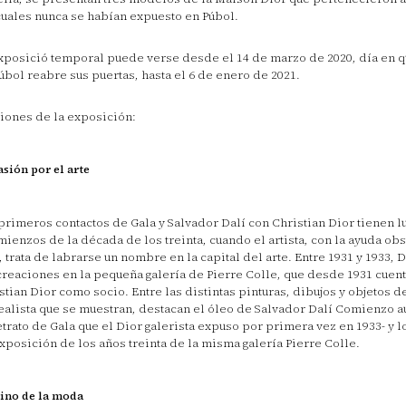
cuales nunca se habían expuesto en Púbol.
xposició temporal puede verse desde el 14 de marzo de 2020, día en qu
úbol reabre sus puertas, hasta el 6 de enero de 2021.
iones de la exposición:
asión por el arte
primeros contactos de Gala y Salvador Dalí con Christian Dior tienen lu
mienzos de la década de los treinta, cuando el artista, con la ayuda ob
, trata de labrarse un nombre en la capital del arte. Entre 1931 y 1933, 
creaciones en la pequeña galería de Pierre Colle, que desde 1931 cuen
stian Dior como socio. Entre las distintas pinturas, dibujos y objetos 
ealista que se muestran, destacan el óleo de Salvador Dalí Comienzo 
etrato de Gala que el Dior galerista expuso por primera vez en 1933- y l
xposición de los años treinta de la misma galería Pierre Colle.
eino de la moda