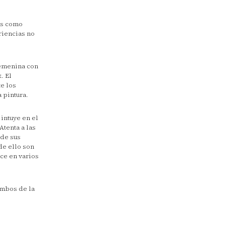
os como
riencias no
femenina con
. El
e los
 pintura.
intuye en el
Atenta a las
 de sus
de ello son
uce en varios
ambos de la