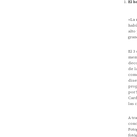
El b
«La 
habí
alto
gran
El 3
memo
deco
de l
como
dise
prop
por 
Card
las 
A tr
cono
Foto
fotó