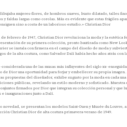
dibujaba mujeres-flores, de hombros suaves, busto dilatado, talles fin
os y faldas largas como corolas. Más es evidente que estas frágiles apa
onsiguen sino a costa de un laborioso estudio.» Christian Dior
2 de febrero de 1947, Christian Dior revoluciona la moda y la estética 
resentación de su primera colección, pronto bautizada como New Look
urier se instala con firmeza en el campo del diseño de moda y subviert
gos de la alta costura, como Salvador Dalí había hecho años atrás con la
 -considerada una de las musas más influyentes del siglo xx- enseguida 
lo de Dior una oportunidad para forjar y embellecer su propia imagen. 
as propuestas del diseñador, exhibe su gusto por la moda en cada una
iciones públicas, revelando un estilo moderno y sofisticado. Muestra 
conjuntos firmados por Dior que integran su colección personal y que l
s e inauguraciones junto a Dalí.
 novedad, se presentan los modelos Saint-Ouen y Musée du Louvre, 
cción Christian Dior de alta costura primavera-verano de 1949.