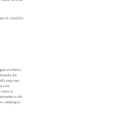
e el Castillo
gar en París
stinada de
Dalí expone
ta con
de época
automático de
os catálogos