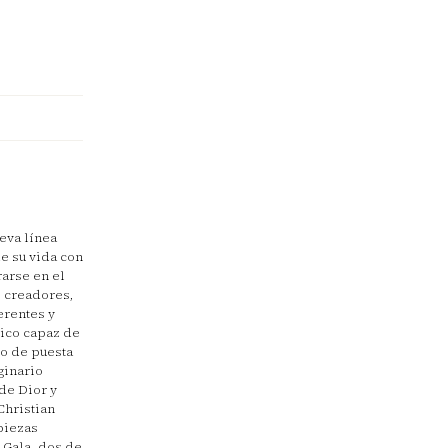
ueva línea
de su vida con
arse en el
s creadores,
erentes y
tico capaz de
do de puesta
ginario
de Dior y
Christian
piezas
 Gala, dos de