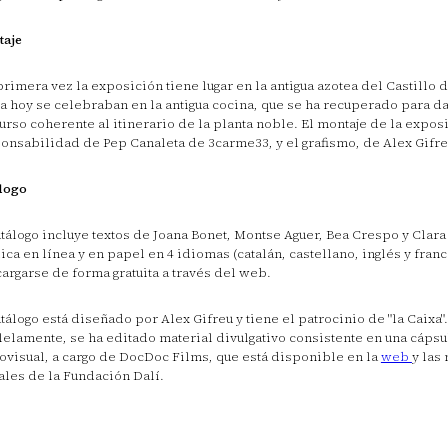
taje
primera vez la exposición tiene lugar en la antigua azotea del Castillo 
a hoy se celebraban en la antigua cocina, que se ha recuperado para da
urso coherente al itinerario de la planta noble. El montaje de la expos
onsabilidad de Pep Canaleta de 3carme33, y el grafismo, de Alex Gifre
logo
atálogo incluye textos de Joana Bonet, Montse Aguer, Bea Crespo y Clara 
ica en línea y en papel en 4 idiomas (catalán, castellano, inglés y fran
argarse de forma gratuita a través del web.
atálogo está diseñado por Alex Gifreu y tiene el patrocinio de "la Caixa".
lelamente, se ha editado material divulgativo consistente en una cápsu
ovisual, a cargo de DocDoc Films, que está disponible en la
web
y las
ales de la Fundación Dalí.