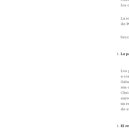
los 
La e
de P
Secc
La p
Los 
a co
Gala
sus 
Chri
surr
un r
de e
El r