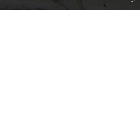
Figueres, 18 de mayo de 2021
Hoy, Día Internacional de los Museos, a las 9h,
la Fundació Gala-Salvador Dalí ha presentado el
ciclo de veintiuna charlas breves titulado
Mirando los Museos Dalí
que se programarán
durante el mes de junio. El acto se ha celebrado
en la fachada del Teatro-Museo Dalí de Figueres
donde se ha expuesto una muestra de lo que
serán estas presentaciones. Concretamente del
Buzo con escafandra
ubicado en el balcón del