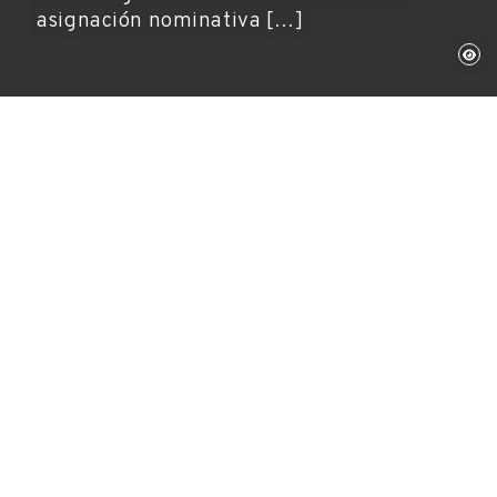
asignación nominativa […]
Figueres, 20 de marzo de 2024
Fundación Gala-Salvador Dalí
Por tercer año consecutivo, la Fundació Gala-
Salvador Dalí cuenta con el apoyo del
Ministerio de Cultura y Deporte.
De conformidad con lo dispuesto en el artículo
3.2.c de la Orden CUL/163/2010, de 27 de enero