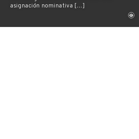
asignación nominativa […]
Figueres, 8 de octubre de 2024
Fundación Gala-Salvador Dalí
Por cuarto año consecutivo, la Fundació Gala-
Salvador Dalí cuenta con el apoyo del
Ministerio de Cultura y Deporte.
De conformidad con lo dispuesto en el artículo
3.2.c de la Orden CUL/163/2010, de 27 de enero