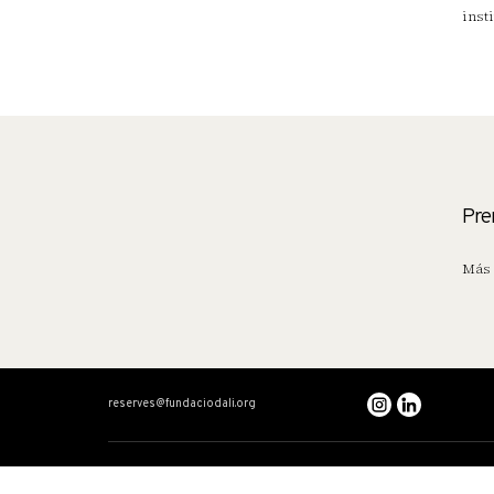
inst
Pre
Más 
reserves@fundaciodali.org
VISITA
DALÍ Y GALA