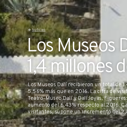
Noticias
Los Museos D
1,4 millones d
Los Museos Dalí recibieron un total de 1
5,56% más que en 2016. La cifra de visi
Teatro-Museo Dalí y Dalí·Joyas, Figueres:
aumento del 6,43% respecto al 2016. Cas
visitantes, supone un incremento del 2