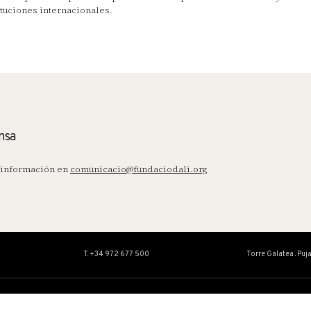
ituciones internacionales.
nsa
información en
comunicacio@fundaciodali.org
T. +34 972 677 500
Torre Galatea . Puj
OBRA
EDUCACIÓN