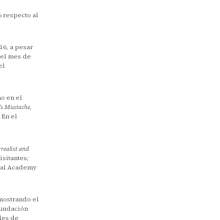
% respecto al
16, a pesar
 el mes de
el
o en el
í's Mustache
,
. En el
realist and
isitantes;
yal Academy
mostrando el
Fundación
des de