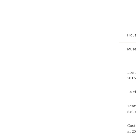
Figu
Mus
Los 
2016
La c
Teat
del 
Cast
al 2