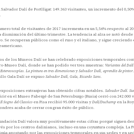
 Salvador Dalí de Portlligat: 149.363 visitantes, un incremento del 0,50
.
úmero total de visitantes de 2017 incrementa en un 5,56% respecto al 20
a disminución del último trimestre. La tendencia al alza se notó desde
o. Se recuperan públicos como el ruso y el italiano, y sigue creciendo 
eamericano.
os de los Museos Dalí se han celebrado exposiciones temporales com
ro-Museo Dalí, donde se han podido ver tres muestras:
Variantes del Dal
 Estereoscopías. La pintura en tres dimensiones
y
Salvador Dalí, aprendiz de pintor
illo Gala Dalí se expuso
Salvador Dalí, Gala, Ricardo Sans
.
exposiciones extranjeras han obtenido cifras notables.
Salvador Dalí. Sur
icist
en el Museo Fabergé de San Petersburgo (Rusia) cerró con 242.000 v
 Il Sogno del Classico
en Pisa recibió 95.000 visitas y
Dalí/Duchamp
en la Ro
ondres acaba de cerrar con gran éxito de público.
undación Dalí valora muy positivamente estas cifras porqué siguen de
rés por los centros dalinianos, incluso en una coyuntura compleja. La 
inúa apostando por las exposiciones temporales en sus sedes y en se