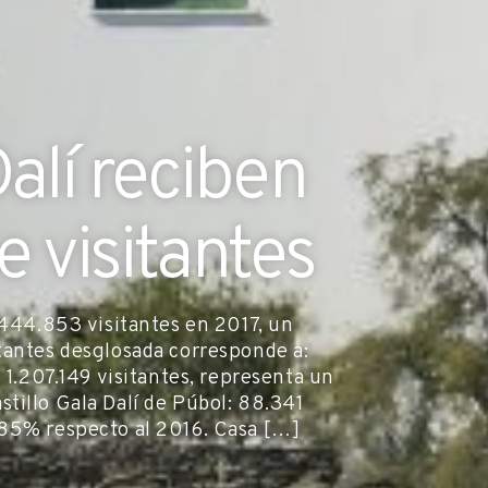
alí reciben
e visitantes
.444.853 visitantes en 2017, un
tantes desglosada corresponde a:
 1.207.149 visitantes, representa un
tillo Gala Dalí de Púbol: 88.341
,85% respecto al 2016. Casa […]