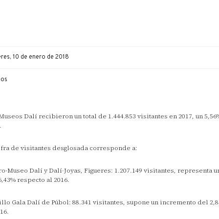
eres, 10 de enero de 2018
eos
Museos Dalí recibieron un total de 1.444.853 visitantes en 2017, un 5,5
.
ifra de visitantes desglosada corresponde a:
ro-Museo Dalí y Dalí·Joyas, Figueres: 1.207.149 visitantes, representa 
6,43% respecto al 2016.
illo Gala Dalí de Púbol: 88.341 visitantes, supone un incremento del 2
016.