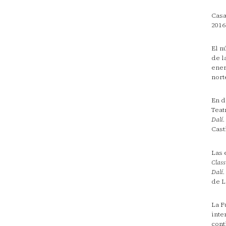
Casa
2016
El n
de l
ener
nort
En d
Teat
Dalí.
Cast
Las 
Class
Dalí.
de L
La F
inte
cont