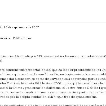
id, 25 de septiembre de 2007
siciones, Publicaciones
onjunto está formado por 295 piezas, valoradas en aproximadamente 6
s.
ibro contiene una presentación del que ha sido el presidente de la Fun
s últimos quince años, Ramon Boixadós, en la que señala “con esta pub
emos dar a conocer las obras de Salvador Dalí adquiridas por la Fund
ador Dalí desde el año 1991 hasta el 2006; obras que han enriquecido 
ancial la última y gran creación daliniana: el Teatro-Museo Dalí de Figu
isiciones se han realizado única y exclusivamente a partir de los fon
rados por la propia Fundación, sin ningún tipo de ayuda externa.
ás de cada adquisición hay un proceso de investigación −científica y fi