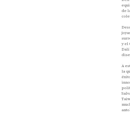
equi
de l
cole
Desd
joya
surr
y el
Dalí
dise
A es
la q
éxit
inno
polí
Salv
Taiw
much
anto