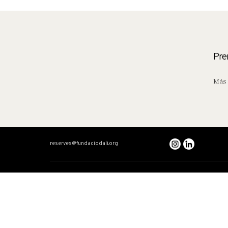
Pre
Más 
reserves@fundaciodali.org
VISITA
DALÍ Y GALA
Teatro-Museo Dalí
Cronología cruzada
Casa Salvador Dalí
Dalí: artista total