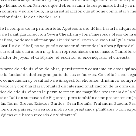
po humano, unos Patronos que deben asumir la responsabilidad y la i
a compra, y sobre todo, la gran satisfacción que supone completar y me
cción única, la de Salvador Dalí.
e la compra de la primera tela, Apoteosis del dólar, hasta la adquisic
s de la antigua colección Owen Cheatham y los numerosos óleos de la 
ealista, podemos afirmar que sin visitar el Teatro-Museo Dalí (y la casa 
 Castillo de Púbol) no se puede conocer ni entender la obra y figura del a
 surrealista está ahora muy bien representado en su museo. También e
ñador de joyas, el dibujante, el escritor, el escenógrafo, el cineasta.
ta tarea de adquisición de obra, persistente y constante en estos quinc
ue la fundación dedica gran parte de sus esfuerzos. Con ella ha consegu
o, consecuencia y resultado de una gestión eficiente, dinámica, compr
vadora y con una clara voluntad de internacionalización de la obra del a
tica de adquisiciones le permite tener una magnífica presencia de la 
ador Dalí en su museo de Figueres, pero también estar presentes en Ja
án, Italia, Grecia, Estados Unidos, Gran Bretaña, Finlandia, Suecia, Fra
os otros países, ya sea con motivo de préstamos puntuales o con exp
lógicas que baten récords de visitantes”.