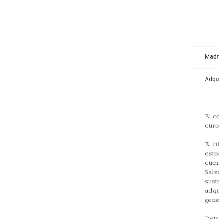
Madr
Adqui
El c
euro
El l
esto
quer
Salv
sust
adqu
gene
Detr