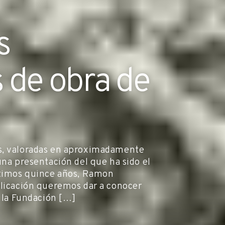
s
 de obra de
as, valoradas en aproximadamente
una presentación del que ha sido el
últimos quince años, Ramon
blicación queremos dar a conocer
r la Fundación […]