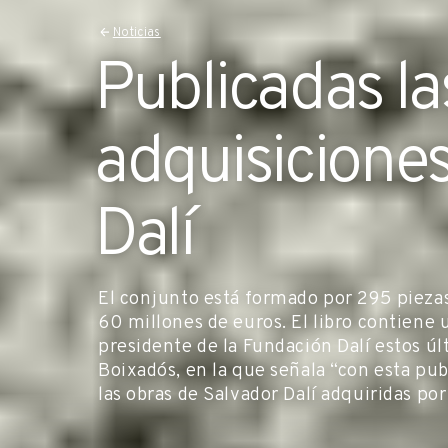
Noticias
Publicadas la
adquisiciones
Dalí
El conjunto está formado por 295 piez
60 millones de euros. El libro contiene 
presidente de la Fundación Dalí estos 
Boixadós, en la que señala “con esta pu
las obras de Salvador Dalí adquiridas po