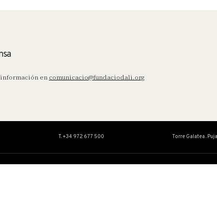
nsa
información en
comunicacio@fundaciodali.org
T. +34 972 677 500
Torre Galatea . Puj
OBRA
EDUCACIÓN
ACTIVIDAD
Colección
Servicio Educat
Catálogos Razonados
Actividades