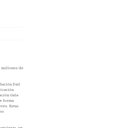
0 millones de
dación Dalí
licación
ación Gala-
de forma
eres. Estas
dos
nanciera−, un