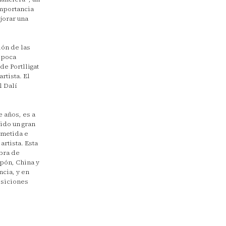
mportancia
jorar una
ión de las
época
de Portlligat
rtista. El
l Dalí
e años, es a
ido un gran
ometida e
rtista. Esta
obra de
pón, China y
ncia, y en
osiciones