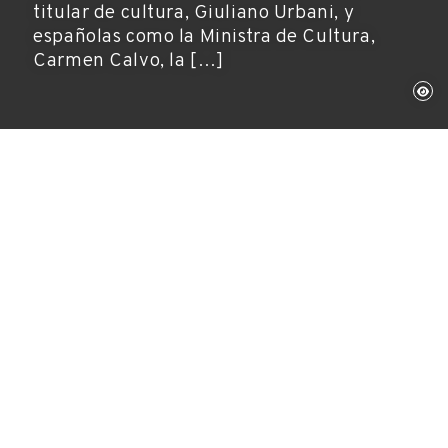
titular de cultura, Giuliano Urbani, y
españolas como la Ministra de Cultura,
Carmen Calvo, la […]
Venècia, 16 de enero de 2005
Año Dalí, Exposiciones
S.M. los Reyes de España han inaugurado una
de las muestras más importantes del
centenario, con la presencia del Patronato de la
Fundación Dalí. También han avalado la