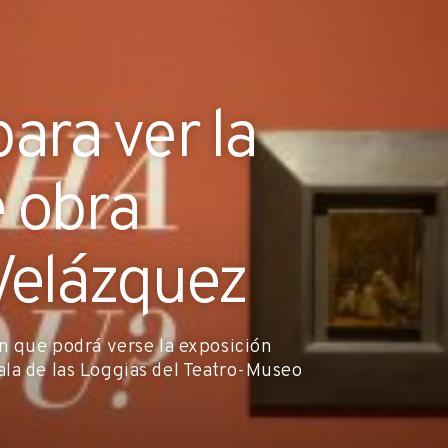
para ver la
e obra
 Velázquez
en que podrá verse la exposición
la de las Loggias del Teatro-Museo