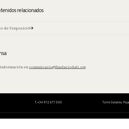
tenidos relacionados
o de l'exposició
nsa
información en
comunicacio@fundaciodali.org
T. +34 972 677 500
Torre Galatea . Puj
OBRA
EDUCACIÓN