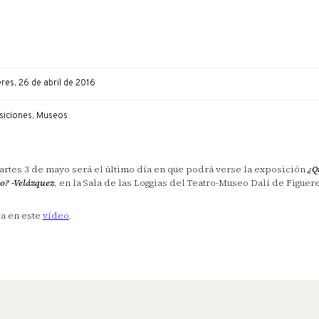
res, 26 de abril de 2016
siciones, Museos
artes 3 de mayo será el último día en que podrá verse la exposición
¿Q
o? -Velázquez
, en la Sala de las Loggias del Teatro-Museo Dalí de Figuer
a en este
vídeo
.