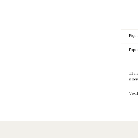
Figue
Expo
El m
nuev
Vedl