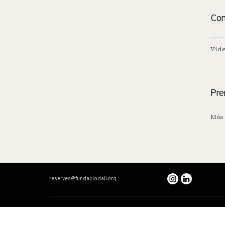
Con
Víde
Pre
Más 
reserves@fundaciodali.org
VISITA
DALÍ Y GALA