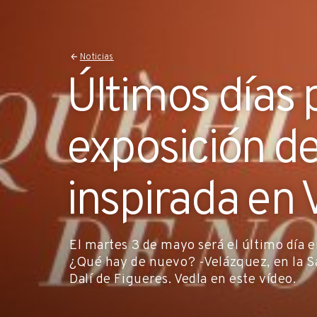
Noticias
Últimos días 
exposición d
inspirada en
El martes 3 de mayo será el último día 
¿Qué hay de nuevo? -Velázquez, en la Sa
Dalí de Figueres. Vedla en este vídeo.