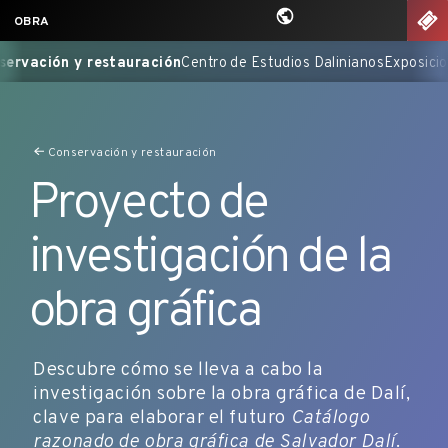
Saltar
nu
EN
OBRA
al
olección
Catálogos Razonados
Conservación y restauración
Centr
contenido
principal
Conservación y restauración
Proyecto de
investigación de la
obra gráfica
Descubre cómo se lleva a cabo la
investigación sobre la obra gráfica de Dalí,
clave para elaborar el futuro
Catálogo
razonado de obra gráfica de Salvador Dalí
.