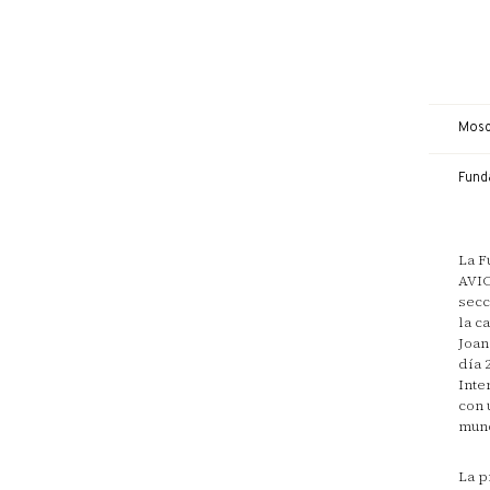
Mosc
Funda
La F
AVIC
secc
la c
Joan
día 
Inte
con 
mund
La p