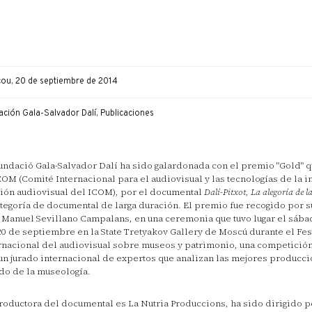
ou, 20 de septiembre de 2014
ción Gala-Salvador Dalí, Publicaciones
undació Gala-Salvador Dalí ha sido galardonada con el premio "Gold" q
OM (Comité Internacional para el audiovisual y las tecnologías de la 
ión audiovisual del ICOM), por el documental
Dalí-Pitxot, La alegoría de 
ategoría de documental de larga duración. El premio fue recogido por s
 Manuel Sevillano Campalans, en una ceremonia que tuvo lugar el sáb
20 de septiembre en la State Tretyakov Gallery de Moscú durante el Fes
rnacional del audiovisual sobre museos y patrimonio, una competición
un jurado internacional de expertos que analizan las mejores producc
o de la museología.
roductora del documental es La Nutria Produccions, ha sido dirigido 