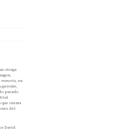
ue otorga
imagen,
la memoria
, en
u gerente,
ado pasado
tival
 que cuenta
iones del
por David