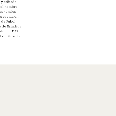
, y editado
o el nombre
os 40 años
presenta en
o de Púbol
o de Estudios
ado por DAS
El documental
ol.