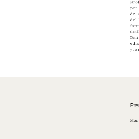
Pujo
por 
de D
del 
form
dedi
Dali
edic
y la
Pre
Más 