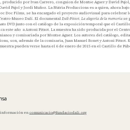
l, producido por Ivan Carrero, con guion de Montse Aguer y David Pujol
David Pujol y Jordi Muñoz. La Nutria Produccions es a quien, ahora baj
oc Doc Films, se ha encargado el proyecto audiovisual para celebrar l
Teatro-Museo Dalí. El documental
Dalí-Pitxot. La alegoría de la memoria
se 
ato DVD junto con el catálogo de la exposición temporal que el Castill
ca este año a Antoni Pitxot. La muestra ha sido producida por el Centr
nianos y comisariada por Montse Aguer. Los autores del catálogo, edit
ions, son, además de la comisaria, Juan Manuel Bonet y Antoni Pitxot. 
 muestra pueden verse hasta el 6 de enero de 2015 en el Castillo de Púb
nsa
información en
comunicacio@fundaciodali.org