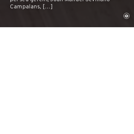
Campalans, […]
Moscou, 20 de setembre de 2014
Fundació Gala-Salvador Dalí, Publicacions
La Fundació Gala-Salvador Dalí ha estat
guardonada amb el premi "Gold" que atorga
AVICOM (Comitè Internacional per
l'audiovisual i les tecnologies de la imatge,
secció audiovisual de l'ICOM), pel documental
Dalí-Pitxot, L'al·legoria de la memòria
, en la