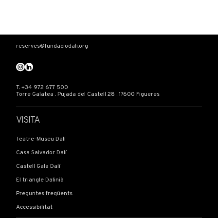
d’imaginació i deixeu-vos captivar per la màgia
d’un espai on l’art i la vida es confonen.
reserves@fundaciodali.org
T. +34 972 677 500
Torre Galatea . Pujada del Castell 28 . 17600 Figueres
VISITA
Teatre-Museu Dalí
Casa Salvador Dalí
Castell Gala Dalí
El triangle Dalinià
Preguntes freqüents
Accessibilitat