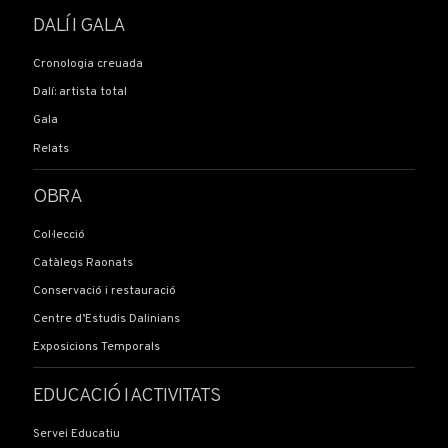
DALÍ I GALA
Cronologia creuada
Dalí: artista total
Gala
Relats
OBRA
Col·lecció
Catàlegs Raonats
Conservació i restauració
Centre d’Estudis Dalinians
Exposicions Temporals
EDUCACIÓ I ACTIVITATS
Servei Educatiu