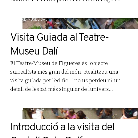
Izquierdo
TEATRE-MUSEU DALÍ
Visita Guiada al Teatre-
Museu Dalí
El Teatre-Museu de Figueres és l’objecte
surrealista més gran del món. Realitzeu una
visita guiada per l’edifici i no us perdeu ni un
detall de l’espai més singular de l’univers
dalinià. Durada de la visita 60 min. Reserva la
Visita Guiada amb les teves entrades al Teatre-
CASTELL GALA DALÍ
Museu Dalí.
Introducció a la visita del