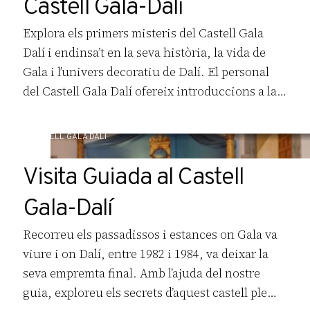
Castell Gala-Dalí
Explora els primers misteris del Castell Gala
Dalí i endinsa’t en la seva història, la vida de
Gala i l’univers decoratiu de Dalí. El personal
del Castell Gala Dalí ofereix introduccions a la
visita en les quals, des de la planta baixa, es fa
un petit recorregut per la història de l’edifici, la
CASTELL GALA DALÍ
vida de […]
Visita Guiada al Castell
Gala-Dalí
Recorreu els passadissos i estances on Gala va
viure i on Dalí, entre 1982 i 1984, va deixar la
seva empremta final. Amb l’ajuda del nostre
guia, exploreu els secrets d’aquest castell ple