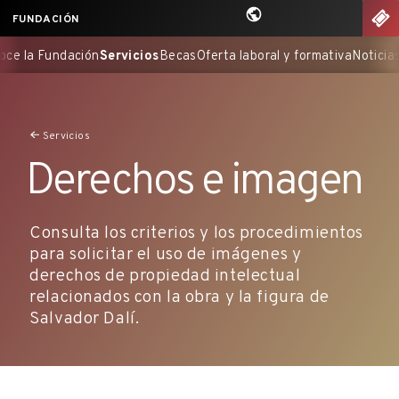
Saltar
nu
EN
FUNDACIÓN
al
Conoce la Fundación
Servicios
Becas
Oferta laboral y formativa
N
contenido
principal
Servicios
Derechos e imagen
Consulta los criterios y los procedimientos
para solicitar el uso de imágenes y
derechos de propiedad intelectual
relacionados con la obra y la figura de
Salvador Dalí.