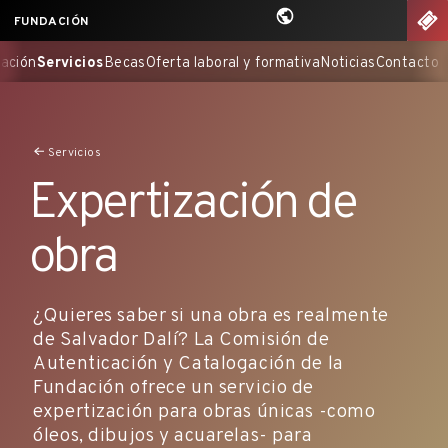
Saltar
nu
EN
FUNDACIÓN
al
oce la Fundación
Servicios
Becas
Oferta laboral y formativa
Noticia
contenido
principal
Servicios
Expertización de
obra
¿Quieres saber si una obra es realmente
de Salvador Dalí? La Comisión de
Autenticación y Catalogación de la
Fundación ofrece un servicio de
expertización para obras únicas -como
óleos, dibujos y acuarelas- para