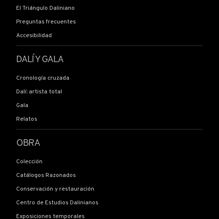
El Triángulo Daliniano
Correo electrónico
*
Preguntas frecuentes
Accesibilidad
DALÍ Y GALA
Teléfono
Cronología cruzada
Dalí: artista total
Gala
Relatos
DESCRIPCIÓN DE LA OBRA
OBRA
Título
Colección
Catálogos Razonados
Conservación y restauración
Fecha de realización
Centro de Estudios Dalinianos
Exposiciones temporales