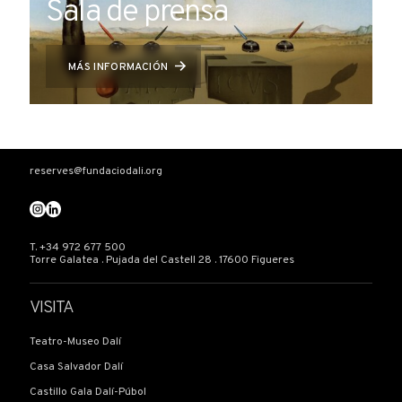
Sala de prensa
Dirección (línea 1)
MÁS INFORMACIÓN
Dirección 2
Ciudad
reserves@fundaciodali.org
Estado / Provincia / Región
T. +34 972 677 500
Torre Galatea . Pujada del Castell 28 . 17600 Figueres
VISITA
Código postal
Teatro-Museo Dalí
Casa Salvador Dalí
País
Castillo Gala Dalí-Púbol