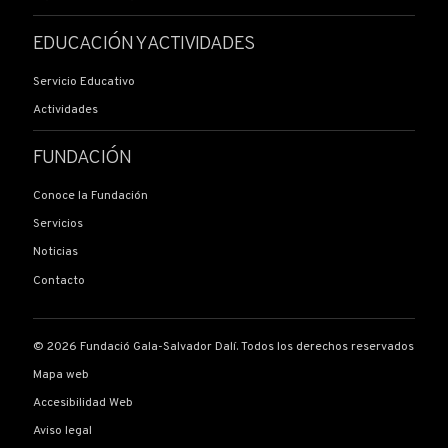
EDUCACIÓN Y ACTIVIDADES
Materiales
Servicio Educativo
Actividades
Soporte
FUNDACIÓN
Conoce la Fundación
Servicios
Medidas (en cm)
Noticias
Contacto
Firma
*
© 2026 Fundació Gala-Salvador Dalí. Todos los derechos reservados
Mapa web
Accesibilidad Web
Inscripciones
*
Aviso legal