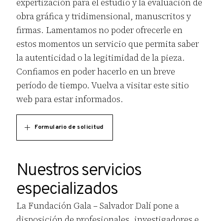
expertización para el estudio y la evaluación de
obra gráfica y tridimensional, manuscritos y
firmas. Lamentamos no poder ofrecerle en
estos momentos un servicio que permita saber
la autenticidad o la legitimidad de la pieza.
Confiamos en poder hacerlo en un breve
período de tiempo. Vuelva a visitar este sitio
web para estar informados.
Formulario de solicitud
DATOS DEL SOLICITANTE
Nuestros servicios
*
especializados
Deseo hacer la solicitud en nombre
La Fundación Gala – Salvador Dalí pone a
propio
disposición de profesionales, investigadores e