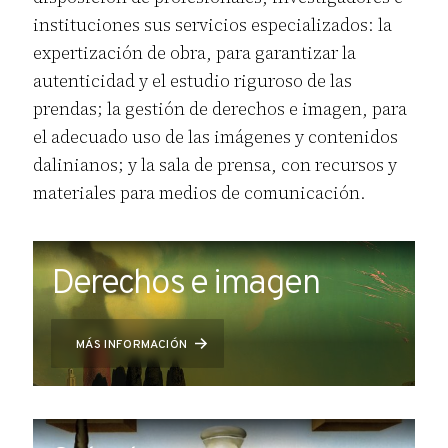
Deseo hacer la solicitud como
instituciones sus servicios especializados: la
institución/empresa
expertización de obra, para garantizar la
Nombre y apellidos/Empresa/Institución
*
autenticidad y el estudio riguroso de las
prendas; la gestión de derechos e imagen, para
el adecuado uso de las imágenes y contenidos
dalinianos; y la sala de prensa, con recursos y
DNI/NIF
*
materiales para medios de comunicación.
Persona de contacto
Derechos e imagen
MÁS INFORMACIÓN
Dirección completa
*