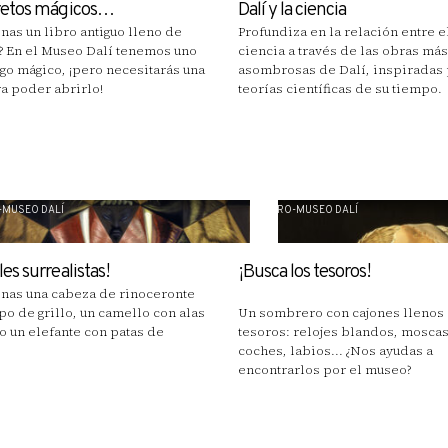
retos mágicos…
Dalí y la ciencia
inas un libro antiguo lleno de
Profundiza en la relación entre el
? En el Museo Dalí tenemos uno
ciencia a través de las obras más
lgo mágico, ¡pero necesitarás una
asombrosas de Dalí, inspiradas 
ra poder abrirlo!
teorías científicas de su tiempo.
-MUSEO DALÍ
TEATRO-MUSEO DALÍ
es surrealistas!
¡Busca los tesoros!
inas una cabeza de rinoceronte
po de grillo, un camello con alas
Un sombrero con cajones llenos
o un elefante con patas de
tesoros: relojes blandos, moscas
coches, labios... ¿Nos ayudas a
encontrarlos por el museo?