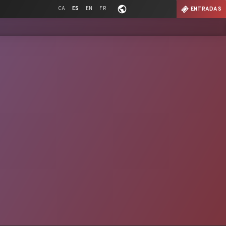
CA
ES
EN
FR
ENTRADAS