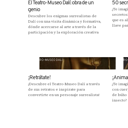
El Teatro-Museo Dalí: obra de un
50 sec
genio
¿Te imag
secretos
Descubre los enigmas surrealistas de
que es a
Dalí con una visita dinámica y formativa,
llave pa
dónde acercarse al arte a través de la
participación y la exploración creativa
TEATRO-MUSEO DALÍ
TEATRO
¡Retrátate!
¡Animal
¡Descubre el Teatro-Museo Dalí a través
¿Te imag
de sus retratos e inspirate para
con cuer
convertirte en un personaje surrealista!
de búho 
insecto?