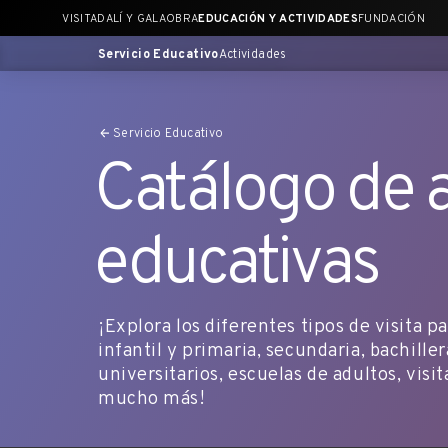
Saltar
VISITA
DALÍ Y GALA
OBRA
EDUCACIÓN Y ACTIVIDADES
FUNDACIÓN
al
contenido
Servicio Educativo
Actividades
principal
Servicio Educativo
Catálogo de 
educativas
¡Explora los diferentes tipos de visita p
infantil y primaria, secundaria, bachille
universitarios, escuelas de adultos, visi
mucho más!