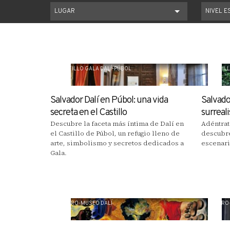
LUGAR
NIVEL 
CASTILLO GALA DALÍ-PÚBOL
CASTILL
Salvador Dalí en Púbol: una vida
Salvador
secreta en el Castillo
surreali
Descubre la faceta más íntima de Dalí en
Adéntrat
el Castillo de Púbol, un refugio lleno de
descubre
arte, simbolismo y secretos dedicados a
escenari
Gala.
TEATRO-MUSEO DALÍ
TEATRO