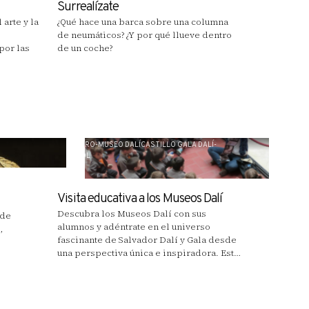
Surrealízate
 arte y la
¿Qué hace una barca sobre una columna
de neumáticos? ¿Y por qué llueve dentro
por las
de un coche?
TEATRO-MUSEO DALÍCASTILLO GALA DALÍ-
PÚBOL
Visita educativa a los Museos Dalí
Descubra los Museos Dalí con sus
 de
alumnos y adéntrate en el universo
,
fascinante de Salvador Dalí y Gala desde
una perspectiva única e inspiradora. Esta
experiencia didáctica permite trabajar
de forma transversal contenidos de arte,
historia y literatura, conectando con el
currículum educativo.