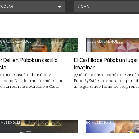
ESCOLAR
IDIOMA
O GALA DALÍ-PÚBOL
CASTILLO GALA DALÍ-PÚBOL
 Dalí en Púbol: un castillo
El Castillo de Púbol: un lugar
sta
imaginar
e en el Castillo de Púbol y
¿Qué historias esconde el Castill
 cómo Dalí lo transformó en un
Púbol? ¿Estáis preparados para d
o surrealista dedicado a Gala.
un lugar único lleno de sorpresas
-MUSEO DALÍ
TEATRO-MUSEO DALÍ