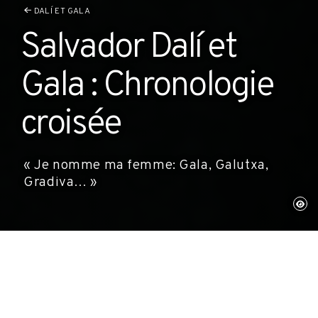
DALÍ ET GALA
Salvador Dalí et
Gala : Chronologie
croisée
« Je nomme ma femme: Gala, Galutxa,
Gradiva… »
Salvador Dalí
Gala
Salvador Dalí, connu pour
Épouse et muse de
sa personnalité
Salvador Dalí, don le