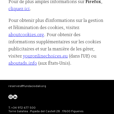
Pour de plus amples informations sur
Firefox
,
cliquez ici
.
Pour obtenir plus d’informations sur la gestion
et l’élimination des cookies, visitez
aboutcookies.org
. Pour obtenir des
informations supplémentaires sur les cookies
publicitaires et sur la manière de les gérer,
visitez
youronlinechoices.eu
(dans l’UE) ou
aboutads.info
(aux États-Unis).
reserves@fundaciodali.org
T. +34 972 677 500
Torre Galatea . Pujada del Castell 28 . 17600 Figueres