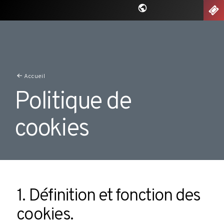
Aller
nu
BIL
au
contenu
principal
Accueil
Politique de
cookies
1. Définition et fonction des
cookies.