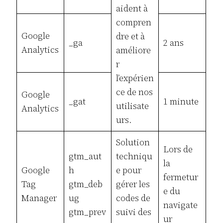
aident à
compren
Google
dre et à
_ga
2 ans
Analytics
améliore
r
l’expérien
ce de nos
Google
_gat
1 minute
utilisate
Analytics
urs.
Solution
Lors de
gtm_aut
techniqu
la
Google
h
e pour
fermetur
Tag
gtm_deb
gérer les
e du
Manager
ug
codes de
navigate
gtm_prev
suivi des
ur