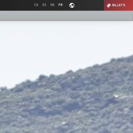
CA
ES
EN
FR
BILLETS