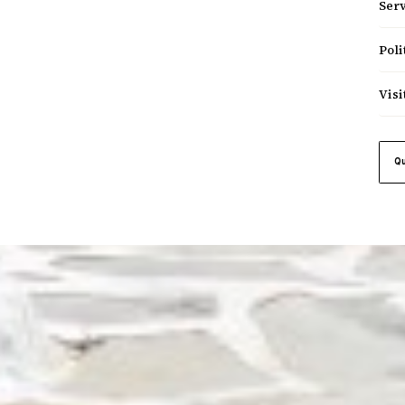
Serv
Poli
Visi
Q