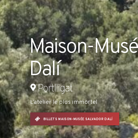
Maison-Musé
Dalí
Portlligat
L’atelier le plus immortel
BILLETS MAISON-MUSÉE SALVADOR DALÍ