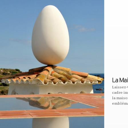
La Ma
Laissez-
cadre in
la maison
embléma