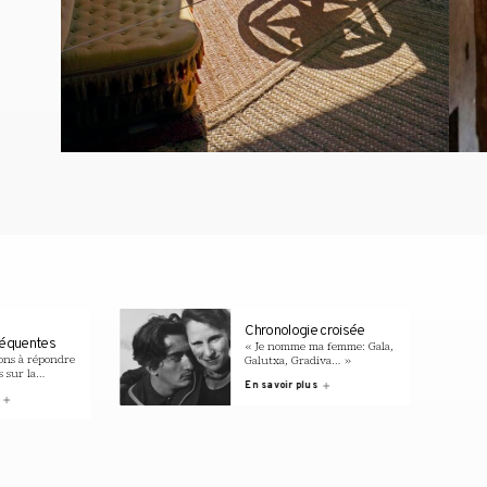
Chronologie croisée
réquentes
« Je nomme ma femme: Gala,
ons à répondre
Galutxa, Gradiva… »
s sur la
En savoir plus
-Salvador Dalí
 muséaux
cessibilité,
tions d’accès et
re.