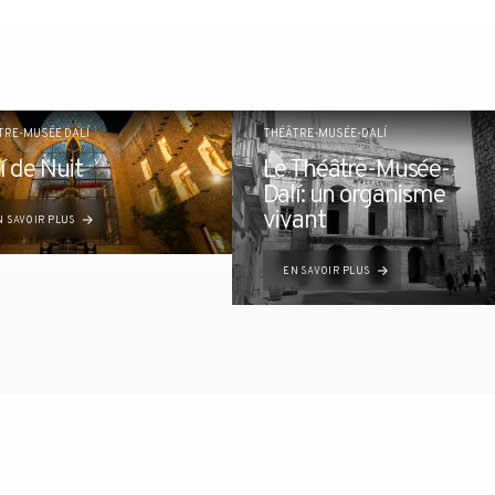
TRE-MUSÉE DALÍ
THÉÂTRE-MUSÉE-DALÍ
í de Nuit
Le Théâtre-Musée-
Dalí: un organisme
vivant
N SAVOIR PLUS
EN SAVOIR PLUS