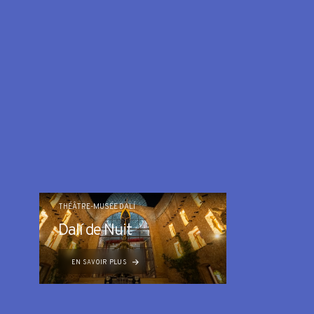
THÉÂTRE-MUSÉE DALÍ
Dalí de Nuit
EN SAVOIR PLUS