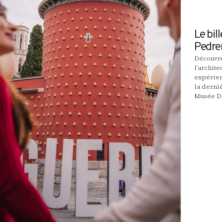
Le bil
Pedre
Découvre
l’archit
expérien
la derni
Musée Da