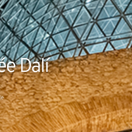
e Dalí
de