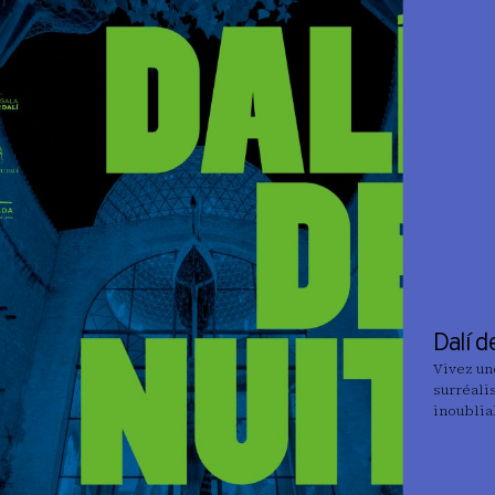
Dalí d
Vivez un
surréali
inoublia