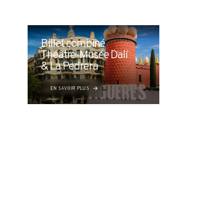
Billet combiné
Théâtre-Musée Dalí
& La Pedrera
EN SAVOIR PLUS