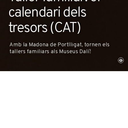
calendari dels
tresors (CAT)
Amb la Madona de Portlligat, tornen els
tallers familiars als Museus Dalí!
Lieu:
Théâtre-Musée Dalí
Typologie:
Activité
Dates de
30 de novembre a les 11:00
l’activité: