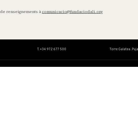
 de renseignements à
comunicacio@fundaciodali.org
T. +34 972 677 500
Torre Galatea . Puj
ŒUVRE
ÉDUCATION 
e
Collection
Service éducati
Catalogues Raisonnés
Activités
Conservation et restauration
Centre d’Études Daliniennes
Expositions temporaires