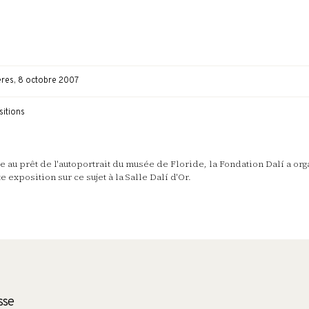
eres, 8 octobre 2007
sitions
e au prêt de l'autoportrait du musée de Floride, la Fondation Dalí a or
te exposition sur ce sujet à la Salle Dalí d'Or.
sse