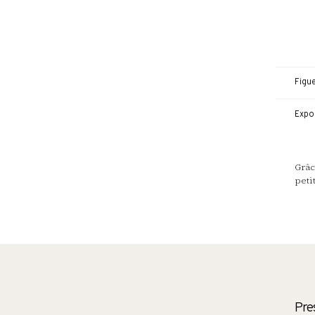
Figu
Expo
Grâc
peti
Pre