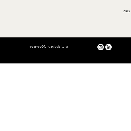
Plus
reserves@fundaciodali.org
VISITE
DALÍ ET GALA
Théâtre-Musée Dalí
Chronologie croisé
Maison-Musée Salvador Dalí
Dalí: l’artiste total
Château Gala Dalí
Gala
Le Triangle Dalinien
Récits
Questions fréquentes
Accessibilité