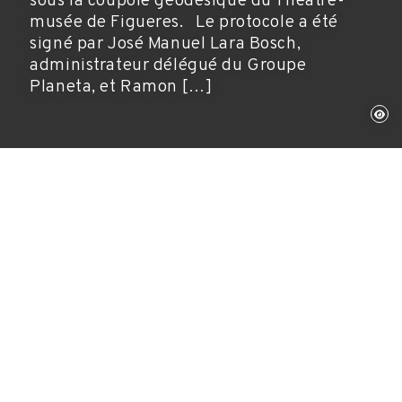
sous la coupole géodésique du Théâtre-
musée de Figueres. Le protocole a été
signé par José Manuel Lara Bosch,
administrateur délégué du Groupe
Planeta, et Ramon […]
31 mars 2003
Année Dalí
Le Groupe Planeta et la Fondation Gala-
Salvador Dalí ont signé un protocole d’accord
moyennant lequel Planeta fait désormais partie