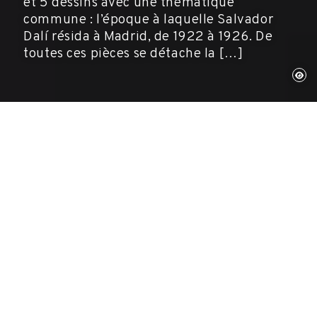
et 5 dessins avec une thématique
commune : l’époque à laquelle Salvador
Dalí résida à Madrid, de 1922 à 1926. De
toutes ces pièces se détache la […]
Figueres, 9 mai 2016
Expositions, Museés
La Fondation Dalí a inauguré une nouvelle
exposition temporaire au Théâtre-musée Dalí
de Figueres intitulée
Rêves, promenades
nocturnes et moments de vie
. Y sont exposées 23