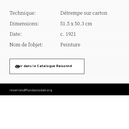
Technique:
Détrempe sur carton
Dimensions:
51.5 x 50.3 cm
Date:
c. 1921
Nom de l’objet:
Peinture
Voir dans le Catalogue Raisonné
reserves@fundaciodali.org
T. +34 972 677 500
Torre Galatea . Pujada del Castell 28 . 17600 Figueres