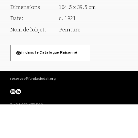
Dimensions:
104.5 x 39.5 cm
Date:
c. 1921
Nom de l’objet:
Peinture
Voir dans le Catalogue Raisonné
reserves@fundaciodali.org
T. +34 972 677 500
Torre Galatea . Pujada del Castell 28 . 17600 Figueres
VISITE
Théâtre-Musée Dalí