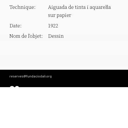
Technique:
Aiguada de tinta i aquarel·la
sur papier
Date:
1922
Nom de l’objet:
Dessin
reserves@fundaciodali.org
T. +34 972 677 500
Torre Galatea . Pujada del Castell 28 . 17600 Figueres
VISITE