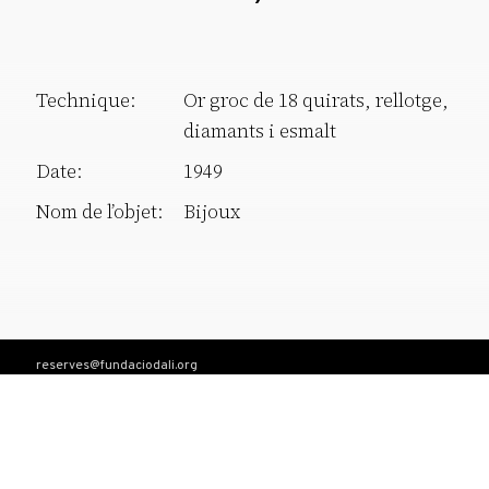
Technique:
Or groc de 18 quirats, rellotge,
diamants i esmalt
Date:
1949
Nom de l’objet:
Bijoux
reserves@fundaciodali.org
T. +34 972 677 500
Torre Galatea . Pujada del Castell 28 . 17600 Figueres