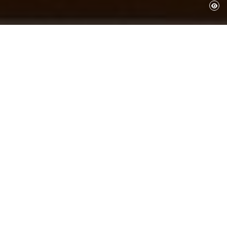
Le Centre d’Études Daliniennes possède une
importante collection de plus de 7 815
documents graphiques de diverses typologies
(affiches, catalogues d’expositions, invitations,
programmes, flyers, etc.), destinés à la
diffusion d’événements et de manifestations
artistiques liés à la figure et à l’œuvre de
Salvador Dalí, au surréalisme et à d’autres
mouvements majeurs du XXᵉ siècle.
La valeur documentaire et artistique de ce
fonds réside à la fois dans le contenu des
matériaux et dans leur support. D’une part,
l’étude de leur contenu fournit des