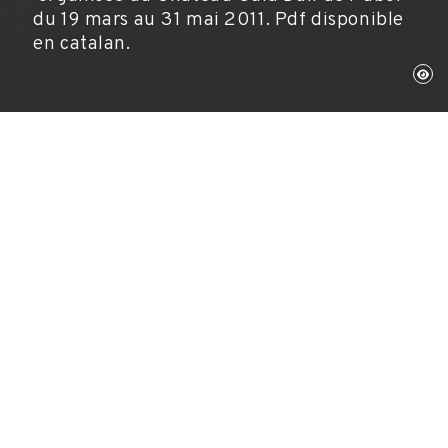
du 19 mars au 31 mai 2011. Pdf disponible
en catalan.
Centre d'Estudis Dalinians. Fundació Gala-
Salvador Dalí
Dalí by Halsman, 2011
Bibliographie réalisée à l'occasion de
l'exposition temporaire
Dali by halsman
organisée au Château Gala Dalí de Púbol du 19
mars au 31 mai 2011.
Pdf disponible en catalan.