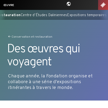
Aller
nu
BIL
ŒUVRE
au
nés
Conservation et restauration
Centre d’Études Daliniennes
Exp
contenu
principal
Conservation et restauration
Des œuvres qui
voyagent
Chaque année, la Fondation organise et
collabore à une série d’expositions
itinérantes à travers le monde.