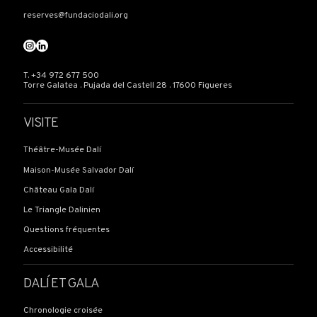
reserves@fundaciodali.org
T. +34 972 677 500
Torre Galatea . Pujada del Castell 28 . 17600 Figueres
VISITE
Théâtre-Musée Dalí
Maison-Musée Salvador Dalí
Château Gala Dalí
Le Triangle Dalinien
Questions fréquentes
Accessibilité
DALÍ ET GALA
Chronologie croisée