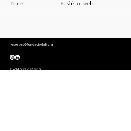
Temes:
Pushkin, web
reserves@fundaciodali.org
T. +34 972 677 500
Torre Galatea . Pujada del Castell 28 . 17600 Figueres
VISITA
Teatre-Museu Dalí
Casa Salvador Dalí
Castell Gala Dalí
El triangle Dalinià