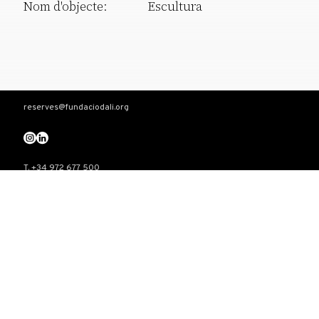
Nom d'objecte:
Escultura
reserves@fundaciodali.org
T. +34 972 677 500
Torre Galatea . Pujada del Castell 28 . 17600 Figueres
VISITA
Teatre-Museu Dalí
Casa Salvador Dalí
Castell Gala Dalí
El triangle Dalinià