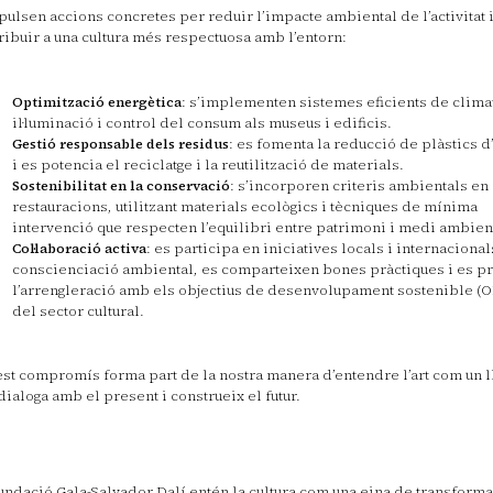
pulsen accions concretes per reduir l’impacte ambiental de l’activitat 
ribuir a una cultura més respectuosa amb l’entorn:
Optimització energètica
: s’implementen sistemes eficients de climat
il·luminació i control del consum als museus i edificis.
Gestió responsable dels residus
: es fomenta la reducció de plàstics d
i es potencia el reciclatge i la reutilització de materials.
Sostenibilitat en la conservació
: s’incorporen criteris ambientals en
restauracions, utilitzant materials ecològics i tècniques de mínima
intervenció que respecten l’equilibri entre patrimoni i medi ambien
Col·laboració activa
: es participa en iniciatives locals i internacional
conscienciació ambiental, es comparteixen bones pràctiques i es 
l’arrengleració amb els objectius de desenvolupament sostenible (O
del sector cultural.
st compromís forma part de la nostra manera d’entendre l’art com un ll
dialoga amb el present i construeix el futur.
undació Gala-Salvador Dalí entén la cultura com una eina de transforma