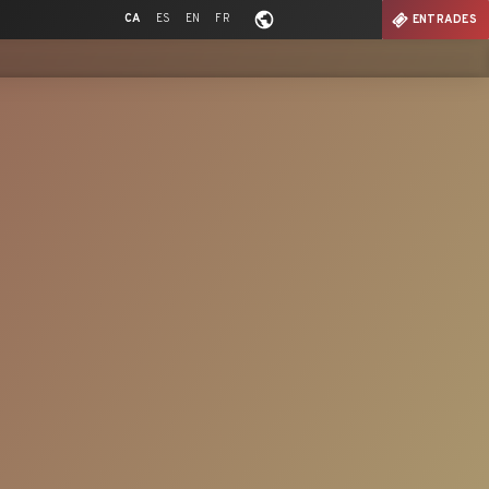
CA
ES
EN
FR
ENTRADES