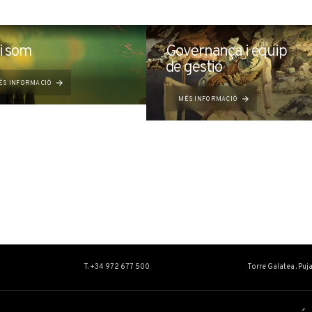
i som
Governança i equip
de gestió
ÉS INFORMACIÓ
MÉS INFORMACIÓ
T. +34 972 677 500
Torre Galatea . Puj