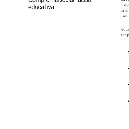
Compromís social i acció
cohe
educativa
arre
univ
Aque
resp