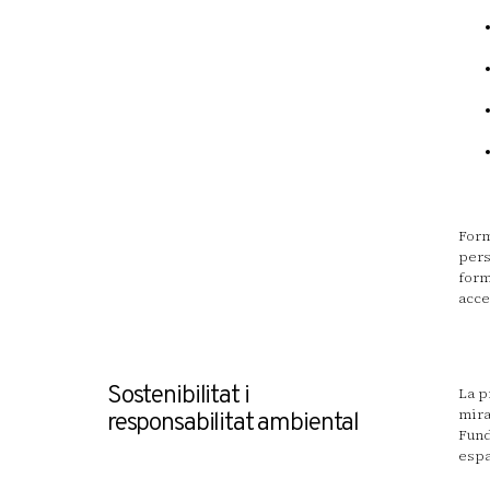
Form
pers
form
acce
Sostenibilitat i
La p
mira
responsabilitat ambiental
Fund
espa