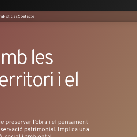
va
Notícies
Contacte
mb les
rritori i el
e preservar l’obra i el pensament
nservació patrimonial. Implica una