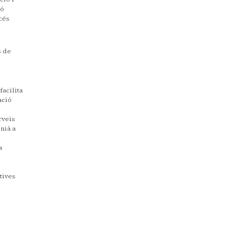
ió
ccés
s de
facilita
ació
rveis
inià a
a
i
atives