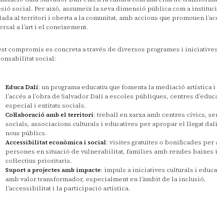
sió social. Per això, assumeix la seva dimensió pública com a instituc
lada al territori i oberta a la comunitat, amb accions que promouen l’a
ersal a l’art i el coneixement.
st compromís es concreta a través de diversos programes i iniciative
onsabilitat social:
Educa Dalí
: un programa educatiu que fomenta la mediació artística i 
l’accés a l’obra de Salvador Dalí a escoles públiques, centres d’educ
especial i entitats socials.
Col·laboració amb el territori
: treball en xarxa amb centres cívics, se
socials, associacions culturals i educatives per apropar el llegat dal
nous públics.
Accessibilitat econòmica i social
: visites gratuïtes o bonificades per 
persones en situació de vulnerabilitat, famílies amb rendes baixes 
col·lectius prioritaris.
Suport a projectes amb impacte
: impuls a iniciatives culturals i educ
amb valor transformador, especialment en l’àmbit de la inclusió,
l’accessibilitat i la participació artística.