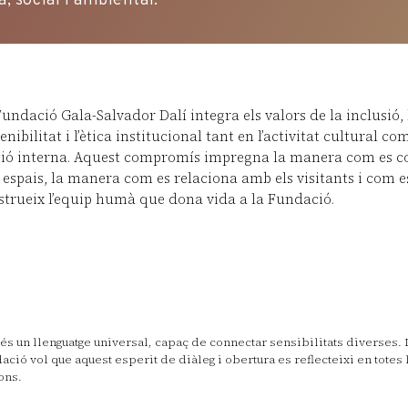
, social i ambiental.
undació Gala-Salvador Dalí integra els valors de la inclusió, 
enibilitat i l’ètica institucional tant en l’activitat cultural co
tió interna. Aquest compromís impregna la manera com es 
 espais, la manera com es relaciona amb els visitants i com e
strueix l’equip humà que dona vida a la Fundació.
t és un llenguatge universal, capaç de connectar sensibilitats diverses. 
ació vol que aquest esperit de diàleg i obertura es reflecteixi en totes 
ons.