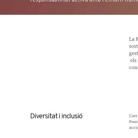
responsabilitat activa amb l’entorn humà
La F
sost
ges
els
con
Diversitat i inclusió
L’ar
Fund
acci