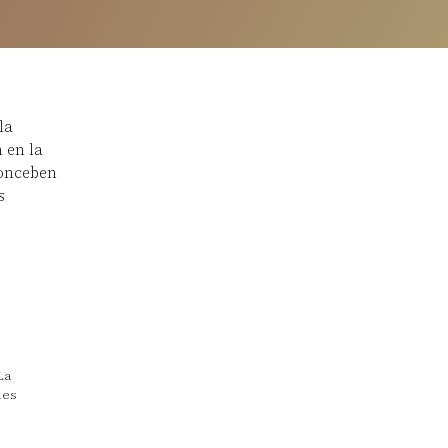
la
m en la
conceben
s
La
les