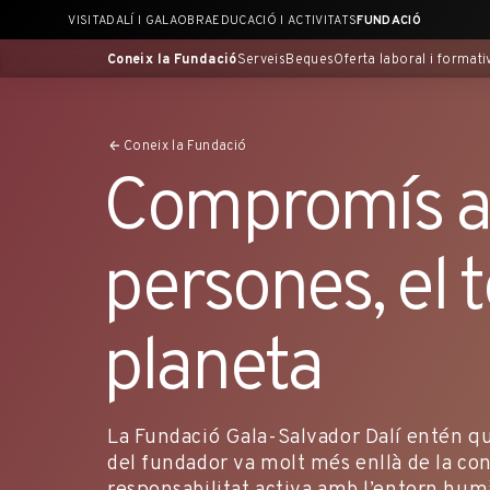
Saltar
VISITA
DALÍ I GALA
OBRA
EDUCACIÓ I ACTIVITATS
FUNDACIÓ
al
contingut
Coneix la Fundació
Serveis
Beques
Oferta laboral i formati
principal
Coneix la Fundació
Compromís a
persones, el te
planeta
La Fundació Gala-Salvador Dalí entén qu
del fundador va molt més enllà de la co