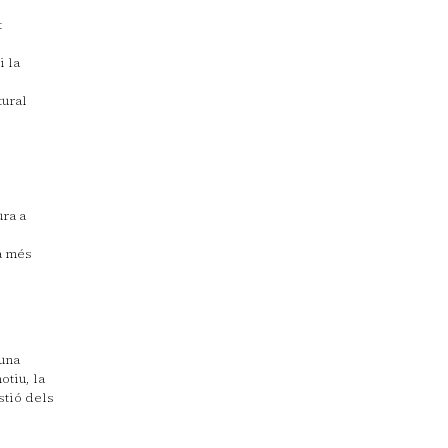
t
i la
tural
ura a
ra més
 una
otiu, la
stió dels