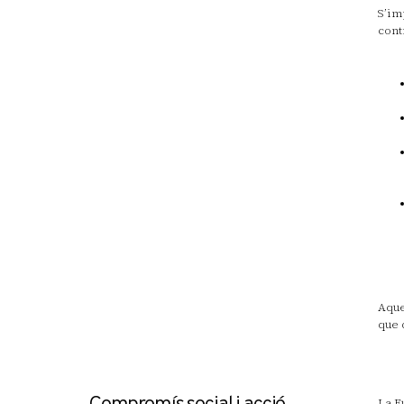
S’im
cont
Aque
que 
La F