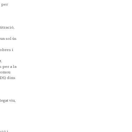
i per
ització,
’un sol ús
 obres i
t.
s per a la
promou
DS) dins
egat viu,
ció i