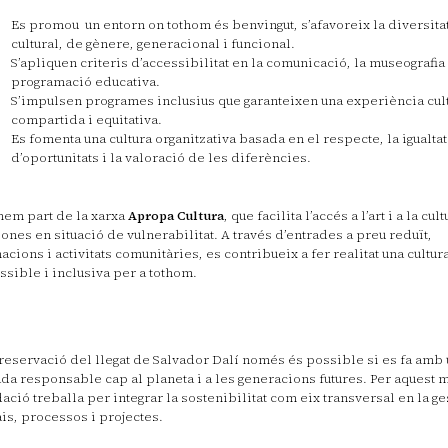
Es promou un entorn on tothom és benvingut, s’afavoreix la diversita
cultural, de gènere, generacional i funcional.
S’apliquen criteris d’accessibilitat en la comunicació, la museografia 
programació educativa.
S’impulsen programes inclusius que garanteixen una experiència cul
compartida i equitativa.
Es fomenta una cultura organitzativa basada en el respecte, la igualtat
d’oportunitats i la valoració de les diferències.
em part de la xarxa
Apropa Cultura
, que facilita l’accés a l’art i a la cult
ones en situació de vulnerabilitat. A través d’entrades a preu reduït,
acions i activitats comunitàries, es contribueix a fer realitat una cultu
ssible i inclusiva per a tothom.
reservació del llegat de Salvador Dalí només és possible si es fa amb
da responsable cap al planeta i a les generacions futures. Per aquest m
ació treballa per integrar la sostenibilitat com eix transversal en la ge
is, processos i projectes.