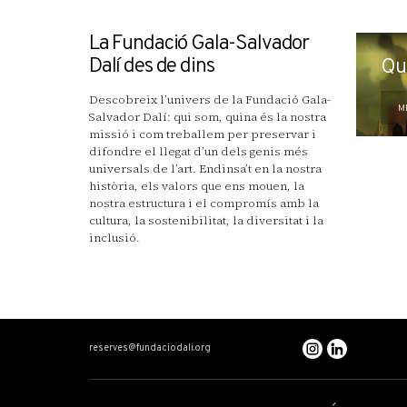
La Fundació Gala-Salvador
Dalí des de dins
Qu
Descobreix l’univers de la Fundació Gala-
M
Salvador Dalí: qui som, quina és la nostra
missió i com treballem per preservar i
difondre el llegat d’un dels genis més
universals de l’art. Endinsa’t en la nostra
història, els valors que ens mouen, la
nostra estructura i el compromís amb la
cultura, la sostenibilitat, la diversitat i la
inclusió.
reserves@fundaciodali.org