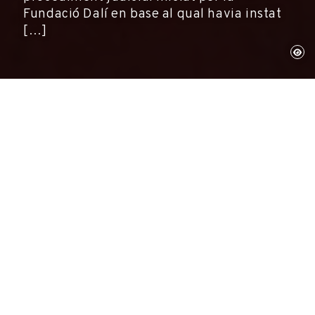
Fundació Dalí en base al qual havia instat
[…]
Figueres, 27 de juny de 2016
Fundació Gala-Salvador Dalí
Arrel de la sentència del Tribunal Suprem de
data 20 de juny de 2016 i de les notícies
aparegudes a la premsa, algunes de les quals
han generat confusió, la Fundació Dalí vol
aclarir el següent: