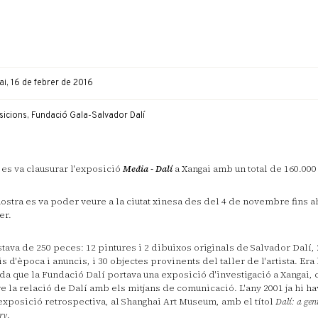
i, 16 de febrer de 2016
sicions, Fundació Gala-Salvador Dalí
 es va clausurar l'exposició
Media - Dalí
a Xangai amb un total de 160.000
ostra es va poder veure a la ciutat xinesa des del 4 de novembre fins a
er.
tava de 250 peces: 12 pintures i 2 dibuixos originals de Salvador Dalí, 
is d'època i anuncis, i 30 objectes provinents del taller de l'artista. Era
da que la Fundació Dalí portava una exposició d'investigació a Xangai,
e la relació de Dalí amb els mitjans de comunicació. L'any 2001 ja hi ha
exposició retrospectiva, al Shanghai Art Museum, amb el títol
Dalí: a gen
ry
.