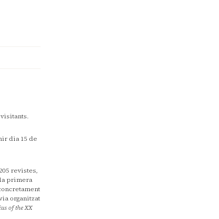
 visitants.
hir dia 15 de
205 revistes,
 la primera
 concretament
via organitzat
ius of the XX