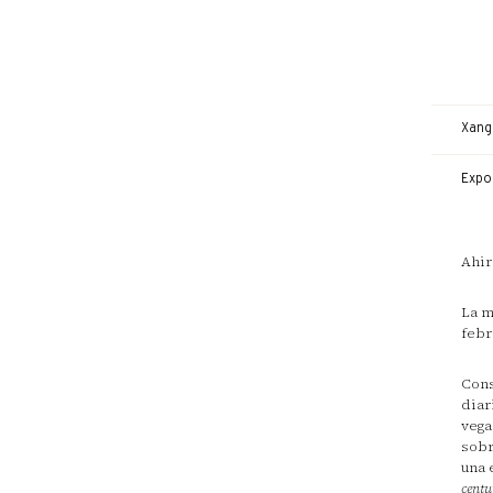
Xanga
Expo
Ahir
La m
febr
Cons
diar
vega
sobr
una 
centu