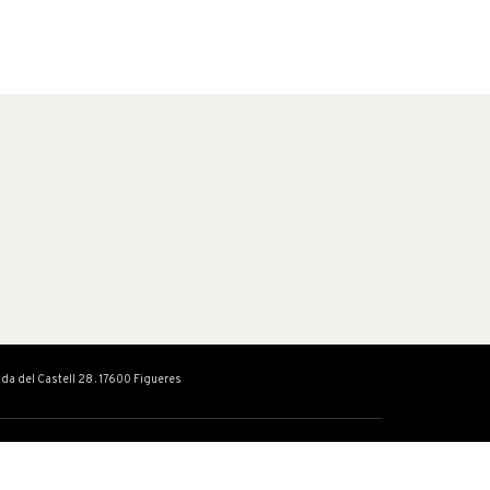
ada del Castell 28 . 17600 Figueres
 ACTIVITATS
FUNDACIÓ