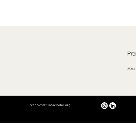
Pre
Més 
reserves@fundaciodali.org
VISITA
DALÍ I GALA