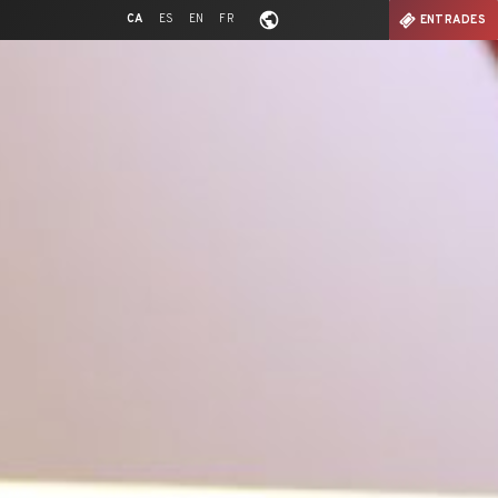
CA
ES
EN
FR
ENTRADES