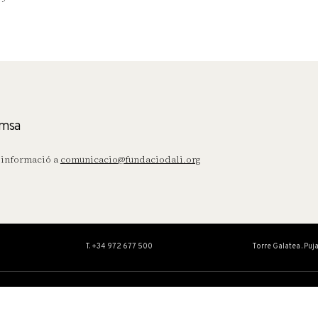
msa
informació a
comunicacio@fundaciodali.org
T. +34 972 677 500
Torre Galatea . Puj
OBRA
EDUCACIÓ I