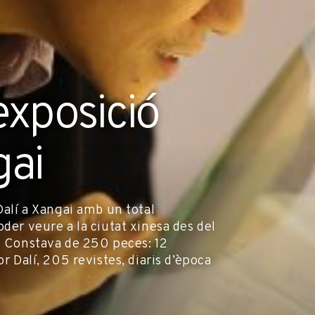
exposició
gai
Dalí a Xangai amb un total
der veure a la ciutat xinesa des del
r. Constava de 250 peces: 12
or Dalí, 205 revistes, diaris d’època