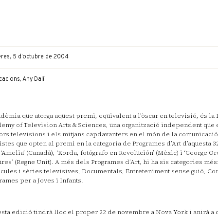
eres, 5 d’octubre de 2004
cacions, Any Dalí
adèmia que atorga aquest premi, equivalent a l’òscar en televisió, és la 
emy of Television Arts & Sciences, una organització independent que 
ors televisions i els mitjans capdavanters en el món de la comunicació.
listes que opten al premi en la categoria de Programes d’Art d’aquesta 
 ‘Amelia’ (Canadà), ‘Korda, fotógrafo en Revolución’ (Mèxic) i ‘George Orw
ures’ (Regne Unit). A més dels Programes d’Art, hi ha sis categories mé
lícules i sèries televisives, Documentals, Entreteniment sense guió, Co
rames per a Joves i Infants.
sta edició tindrà lloc el proper 22 de novembre a Nova York i anirà a 