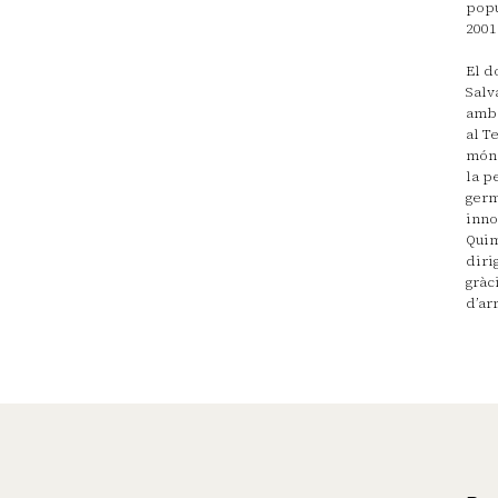
popu
2001
El d
Salv
amb 
al T
món 
la p
germ
inno
Quim
diri
gràc
d’ar