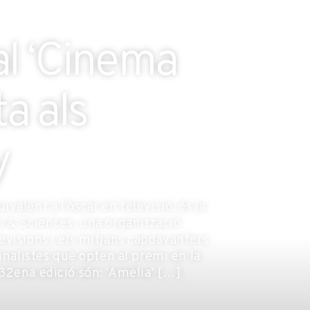
l ‘Cinema
ta als
y
alent a l’òscar en televisió, és la
s & Sciences, una organització
evisions i els mitjans capdavanters
inalistes que opten al premi en la
32ena edició són: ‘Amelia’ […]