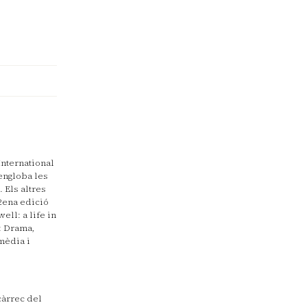
International
engloba les
 Els altres
32ena edició
ell: a life in
s: Drama,
mèdia i
càrrec del