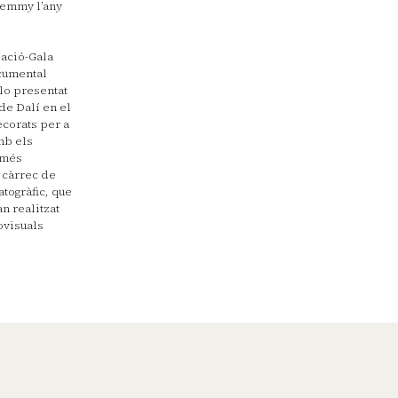
 emmy l’any
dació-Gala
ocumental
lo presentat
de Dalí en el
corats per a
mb els
l més
 càrrec de
atogràfic, que
n realitzat
ovisuals