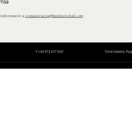
msa
informació a
comunicacio@fundaciodali.org
T. +34 972 677 500
Torre Galatea . Puj
OBRA
EDUCACIÓ I
Col·lecció
Servei Educatiu
Catàlegs Raonats
Activitats
Conservació i restauració
Centre d’Estudis Dalinians
Exposicions Temporals