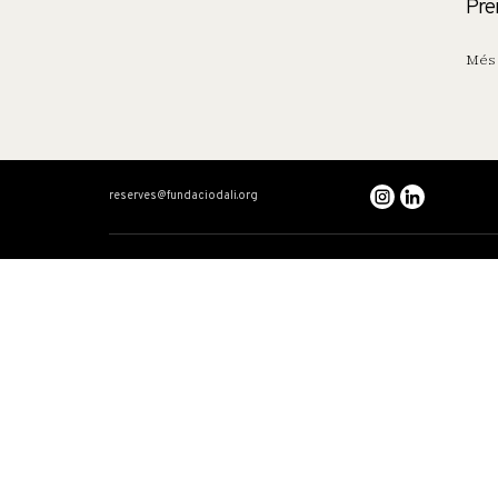
Pre
Més 
reserves@fundaciodali.org
VISITA
DALÍ I GALA
Teatre-Museu Dalí
Cronologia creuada
Casa Salvador Dalí
Dalí: artista total
Castell Gala Dalí
Gala
El triangle Dalinià
Relats
Preguntes freqüents
Accessibilitat