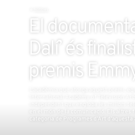
Notícies
El documenta
Dalí’ és finalis
premis Emm
L’acadèmia que atorga aquest premi, equiv
International Academy of Television Art
independent que engloba les millors tel
en el món de la comunicació. Els altres f
categoria de Programes d’Art d’aquesta 