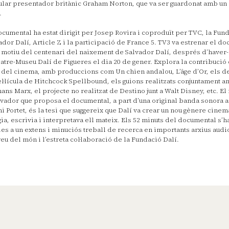
lar presentador britànic Graham Norton, que va ser guardonat amb un
.
ocumental ha estat dirigit per Josep Rovira i coproduït per TVC, la Fun
ador Dalí, Article Z i la participació de France 5. TV3 va estrenar el d
motiu del centenari del naixement de Salvador Dalí, després d’haver-
eatre-Museu Dalí de Figueres el dia 20 de gener. Explora la contribució 
del cinema, amb produccions com Un chien andalou, L’âge d’Or, els de
el·lícula de Hitchcock Spellbound, els guions realitzats conjuntament a
ans Marx, el projecte no realitzat de Destino junt a Walt Disney, etc. E
vador que proposa el documental, a part d’una original banda sonora a
i Portet, és la tesi que suggereix que Dalí va crear un nou gènere cinem
gia, escrivia i interpretava ell mateix. Els 52 minuts del documental s’ha
ies a un extens i minuciós treball de recerca en importants arxius audi
reu del món i l’estreta col·laboració de la Fundació Dalí.