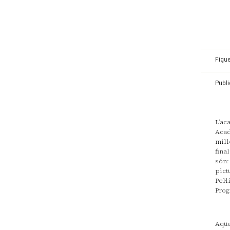
Figu
Publi
L’ac
Acad
mill
fina
són:
pict
Pel·
Prog
Aque