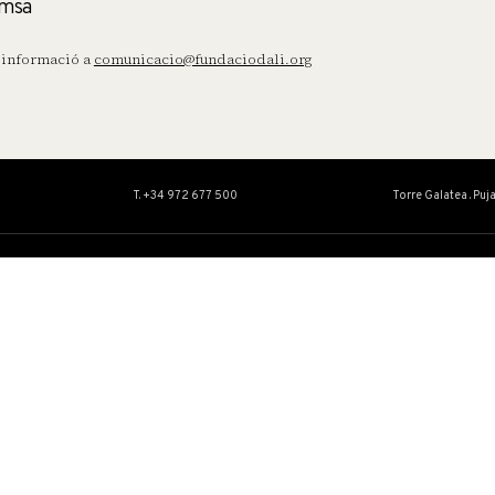
msa
informació a
comunicacio@fundaciodali.org
T. +34 972 677 500
Torre Galatea . Puj
OBRA
EDUCACIÓ I
Col·lecció
Servei Educatiu
Catàlegs Raonats
Activitats
Conservació i restauració
Centre d’Estudis Dalinians
Exposicions Temporals