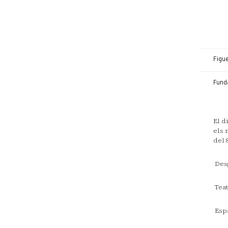
Figue
Fund
El d
els 
del 
Desg
Teat
Espa