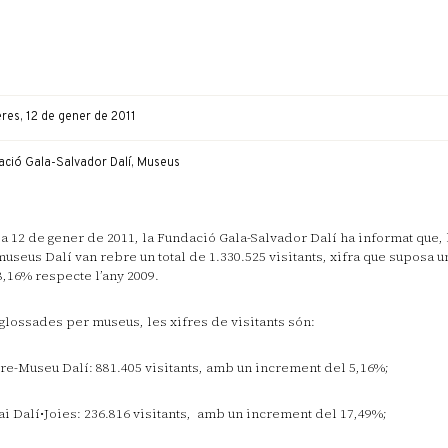
res, 12 de gener de 2011
ació Gala-Salvador Dalí, Museus
ia 12 de gener de 2011, la Fundació Gala-Salvador Dalí ha informat que, l
museus Dalí van rebre un total de 1.330.525 visitants, xifra que suposa 
8,16% respecte l’any 2009.
lossades per museus, les xifres de visitants són:
re-Museu Dalí: 881.405 visitants, amb un increment del 5,16%;
i Dalí•Joies: 236.816 visitants, amb un increment del 17,49%;