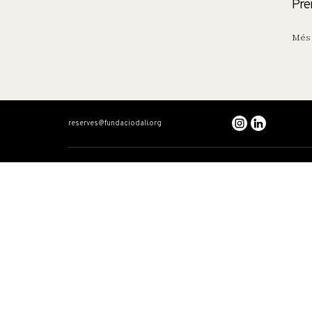
Pre
Més 
reserves@fundaciodali.org
VISITA
DALÍ I GALA
Teatre-Museu Dalí
Cronologia creuada
Casa Salvador Dalí
Dalí: artista total
Castell Gala Dalí
Gala
El triangle Dalinià
Relats
Preguntes freqüents
Accessibilitat