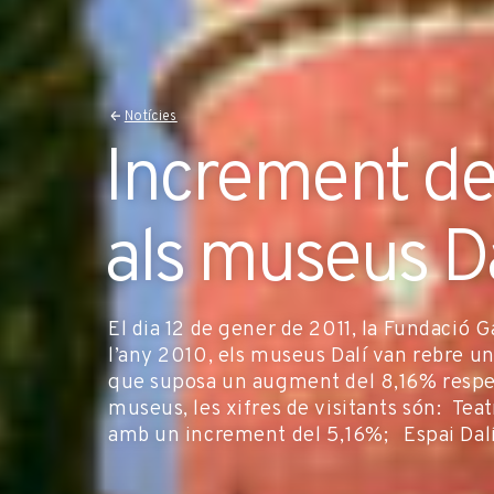
Notícies
Increment de 
als museus Da
El dia 12 de gener de 2011, la Fundació 
l’any 2010, els museus Dalí van rebre un 
que suposa un augment del 8,16% respe
museus, les xifres de visitants són: Tea
amb un increment del 5,16%; Espai Dalí