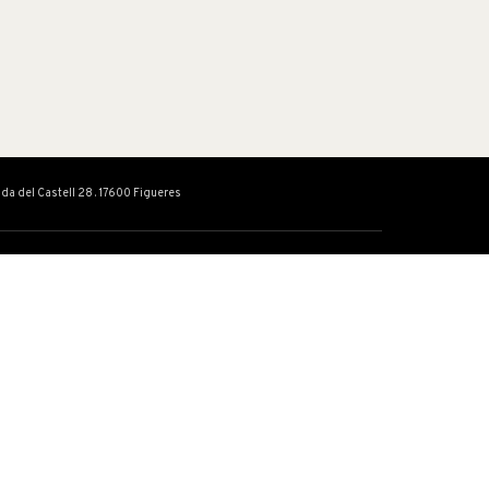
ada del Castell 28 . 17600 Figueres
 ACTIVITATS
FUNDACIÓ
Coneix la Fundació
Serveis
Notícies
Contacte