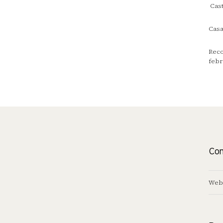
Cast
Casa
Reco
febr
Con
Web 