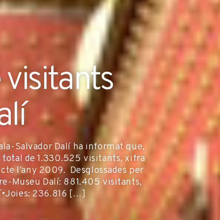
visitants
lí
Gala-Salvador Dalí ha informat que,
total de 1.330.525 visitants, xifra
cte l’any 2009. Desglossades per
tre-Museu Dalí: 881.405 visitants,
•Joies: 236.816 […]