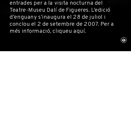
entrades per a la visita nocturna del
Teatre-Museu Dalí de Figueres. L’edició
d’enguany s’inaugura el 28 de juliol i
conclou el 2 de setembre de 2007. Per a
més informació, cliqueu aquí.
Figueres, 6 de juliol de 2007
Museus
El web de la Fundació posa a la venda les
entrades
per a la visita nocturna del Teatre-
Museu Dalí de Figueres.