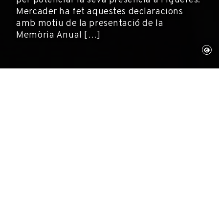
Mercader ha fet aquestes declaracions
amb motiu de la presentació de la
Memòria Anual […]
Figueres, 14 de maig de 2018
Activitats, Fundació Gala-Salvador Dalí
El President de la Fundació Gala-Salvador Dalí,
Jordi Mercader, ha anunciat avui la preparació
d'un pla estratègic per als propers cinc anys
destinat a donar un nou impuls a la Fundació