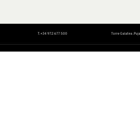
T. +34 972 677 500
Torre Galatea . Puj
OBRA
EDUCACIÓ I
Col·lecció
Servei Educatiu
Catàlegs Raonats
Activitats
Conservació i restauració
Centre d’Estudis Dalinians
Exposicions Temporals
Mapa web
Accessibilitat Web
Avís legal
Privacitat
Política d