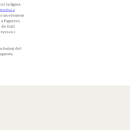
ió la figura
structiva a
 és un element
 a Figueres.
 de Dalí
iversos i
ta baixa) del
aquesta