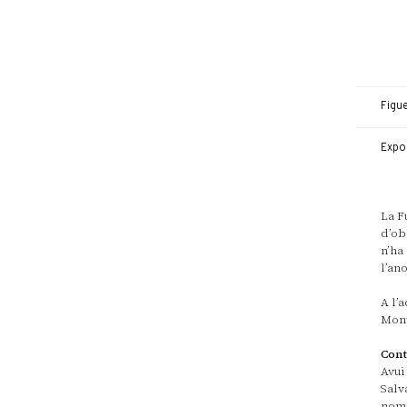
Figue
Expos
La F
d’ob
n’ha
l’an
A l’
Mont
Cont
Avu
Salv
nomb