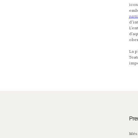
icon
embo
parti
d’in
L’en
d’aq
ober
La p
Teat
impo
Pre
Més 