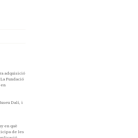
ra adquisició
. La Fundació
 en
Museu Dalí, i
any en què
ticipa de les
plicació,