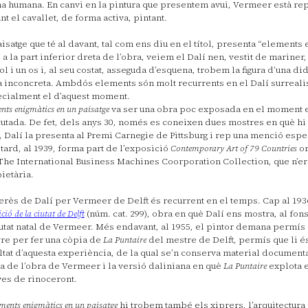
a humana. En canvi en la pintura que presentem avui, Vermeer està re
nt el cavallet, de forma activa, pintant.
aisatge que té al davant, tal com ens diu en el títol, presenta “elements 
, a la part inferior dreta de l’obra, veiem el Dalí nen, vestit de mariner
ol i un os i, al seu costat, asseguda d’esquena, trobem la figura d’una di
a inconcreta. Ambdós elements són molt recurrents en el Dalí surrealis
cialment el d’aquest moment.
nts enigmàtics en un paisatge
va ser una obra poc exposada en el moment e
utada. De fet, dels anys 30, només es coneixen dues mostres en què hi 
, Dalí la presenta al Premi Carnegie de Pittsburg i rep una menció espe
tard, al 1939, forma part de l’exposició
Contemporary Art of 79 Countries
or
The International Business Machines Coorporation Collection, que n’er
ietària.
terès de Dalí per Vermeer de Delft és recurrent en el temps. Cap al 193
ció de la ciutat de Delft
(núm. cat. 299), obra en què Dalí ens mostra, al fons
iutat natal de Vermeer. Més endavant, al 1955, el pintor demana permís
re per fer una còpia de
La
Puntaire
del mestre de Delft, permís que li és
ltat d’aquesta experiència, de la qual se’n conserva material documenta
a de l’obra de Vermeer i la versió daliniana en què
La Puntaire
explota 
es de rinoceront.
ments enigmàtics en un paisatge
hi trobem també els xiprers, l’arquitectura i