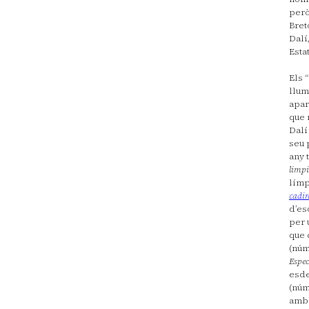
però
Bret
Dalí
Esta
Els 
llum
apar
que 
Dalí
seu 
any 
limp
límp
cadir
d’es
per 
que 
(núm
Espec
esde
(núm
amb 