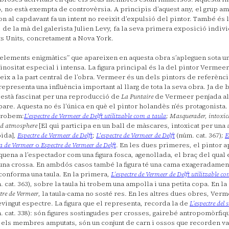
, no està exempta de controvèrsia. A principis d’aquest any, el grup 
on al capdavant fa un intent no reeixit d’expulsió del pintor. També és 
, de la mà del galerista Julien Levy, fa la seva primera exposició indivi
ts Units, concretament a Nova York.
“elements enigmàtics” que apareixen en aquesta obra s’apleguen sota un
inositat especial i intensa. La figura principal és la del pintor Vermeer
eix a la part central de l’obra. Vermeer és un dels pintors de referènci
representa una influència important al llarg de tota la seva obra. Ja de b
 està fascinat per una reproducció de
La Puntaire
de Vermeer penjada al
pare. Aquesta no és l’única en què el pintor holandès n’és protagonista.
trobem:
L'espectre de Vermeer de Delft utilitzable com a taula
;
Masquerader, intoxic
id atmosphere
[El qui participa en un ball de màscares, intoxicat per una
ida],
Espectre de Vermeer de Delft
;
L'espectre de Vermeer de Delft
(núm. cat. 367);
E
a de Vermeer
o
Espectre de Vermeer de Delft
. En les dues primeres, el pintor a
quena a l’espectador com una figura fosca, agenollada, el braç del qual 
una crossa. En ambdós casos també la figura té una cama exageradamen
conforma una taula. En la primera,
L’espectre de Vermeer de Delft utilitzable c
. cat. 363), sobre la taula hi trobem una ampolla i una petita copa. En la
tre de Vermeer
, la taula-cama no sosté res. En les altres dues obres, Ver
vingut espectre. La figura que el representa, recorda la de
L’espectre del 
. cat. 338): són figures sostingudes per crosses, gairebé antropomòrfiq
els membres amputats, són un conjunt de carn i ossos que recorden v