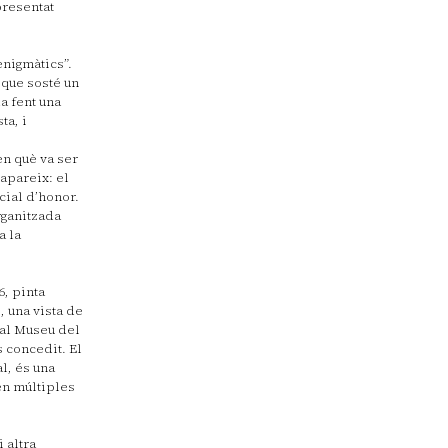
presentat
enigmàtics”.
, que sosté un
da fent una
ta, i
n què va ser
apareix: el
cial d’honor.
ganitzada
a la
6, pinta
, una vista de
 al Museu del
 concedit. El
l, és una
en múltiples
 altra