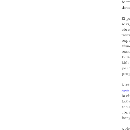
form
dava
El p
Així
cèrc
tasc
espe
Eleme
exec
1934
Més 
per 
prop
L’in
Apari
la c
Louv
resu
còpi
bany
A
Ele