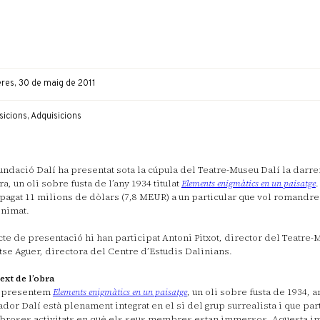
res, 30 de maig de 2011
icions, Adquisicions
undació Dalí ha presentat sota la cúpula del Teatre-Museu Dalí la darre
ra, un oli sobre fusta de l’any 1934 titulat
Elements enigmàtics en un paisatge
 pagat 11 milions de dòlars (7,8 MEUR) a un particular que vol romandre
onimat.
acte de presentació hi han participat Antoni Pitxot, director del Teatre-
se Aguer, directora del Centre d’Estudis Dalinians.
ext de l’obra
i presentem
Elements enigmàtics en un paisatge
, un oli sobre fusta de 1934, 
ador Dalí està plenament integrat en el si del grup surrealista i que par
roses activitats en què els seus membres estan immersos. Aquesta im