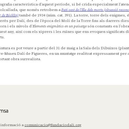
ografia característica d’aquest període, si bé crida especialment l’atenc
lcallada, que només retrobem a
Pati oest de l'Illa dels morts (obsessió recon
r de Böcklin)
també de 1934 (núm. cat. 391). La torre, torre dels enigmes,
terès per Dalí, des de l’època del Molí de la Torre fins als darrers dies
torn i els núvols d’
Elements enigmàtics en un paisatge
són constants en l’obra
uest any, així com els xiprers i les ruïnes que ens evoquen significats d
ts.
intura es pot veure a partir del 31 de maig a la Sala dels Dibuixos (plan
re-Museu Dalí de Figueres, en un muntatge realitzat expressament per 
rtant obra surrealista.
msa
informació a
comunicacio@fundaciodali.org