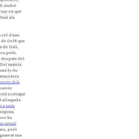
amb André
l’any en què
dual als
 cel d’una
 de Delft que
a de Dalí,
en petit,
 despatx del
 Del mateix
ated by the
 atmosfera
spectre de la
pareix
està sostingut
t allargada
om a taula
 segona,
meer ha
sex-appeal
ues, però
agament una