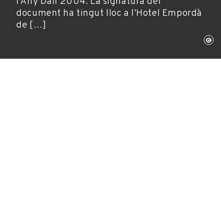
l’Any Dalí 2004. La signatura del
document ha tingut lloc a l’Hotel Empordà
de […]
23 de juliol de 2003
Any Dalí
El director general de la Corporació Catalana de
Ràdio i Televisió (CCRTV), Sr. Vicenç Villatoro,
i el president de la Fundació Gala-Salvador Dalí,
Sr. Ramon Boixadós, han signat el document
d’adhesió pel qual la Corporació es converteix