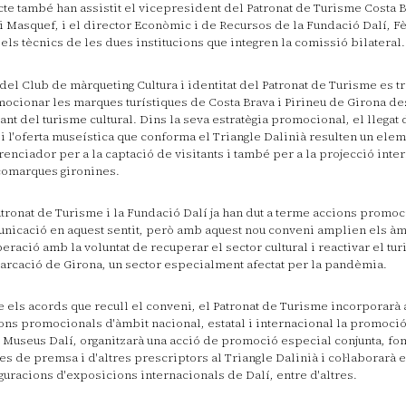
acte també han assistit el vicepresident del Patronat de Turisme Costa 
i Masquef, i el director Econòmic i de Recursos de la Fundació Dalí, Fè
els tècnics de les dues institucions que integren la comissió bilateral.
del Club de màrqueting Cultura i identitat del Patronat de Turisme es t
ocionar les marques turístiques de Costa Brava i Pirineu de Girona de
ant del turisme cultural. Dins la seva estratègia promocional, el llegat
 i l'oferta museística que conforma el Triangle Dalinià resulten un elem
renciador per a la captació de visitants i també per a la projecció inte
comarques gironines.
atronat de Turisme i la Fundació Dalí ja han dut a terme accions promoc
nicació en aquest sentit, però amb aquest nou conveni amplien els àm
eració amb la voluntat de recuperar el sector cultural i reactivar el tur
rcació de Girona, un sector especialment afectat per la pandèmia.
e els acords que recull el conveni, el Patronat de Turisme incorporarà 
ons promocionals d'àmbit nacional, estatal i internacional la promoció
 Museus Dalí, organitzarà una acció de promoció especial conjunta, fo
tes de premsa i d'altres prescriptors al Triangle Dalinià i col·laborarà 
guracions d'exposicions internacionals de Dalí, entre d'altres.