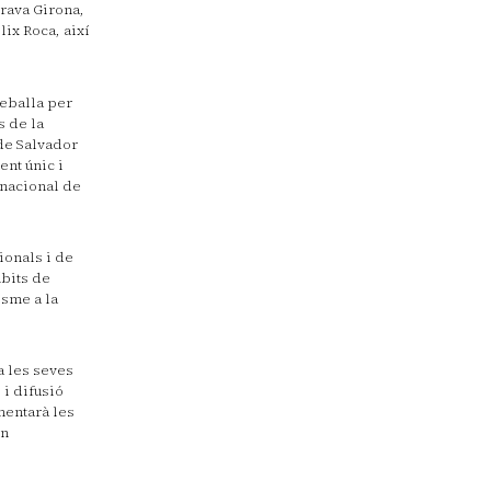
Brava Girona,
lix Roca, així
reballa per
s de la
 de Salvador
ent únic i
rnacional de
ionals i de
bits de
isme a la
a les seves
 i difusió
mentarà les
en