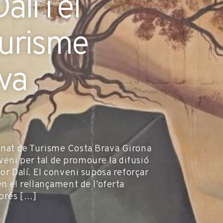
lí i el
Turisme
eva
ronat de Turisme Costa Brava Girona
veni per tal de promoure la difusió
dor Dalí. El conveni suposa reforçar
en el rellançament de l’oferta
sprés […]