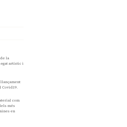
 de la
gat artístic i
rellançament
l Covid19.
aterial com
 dels més
onines en