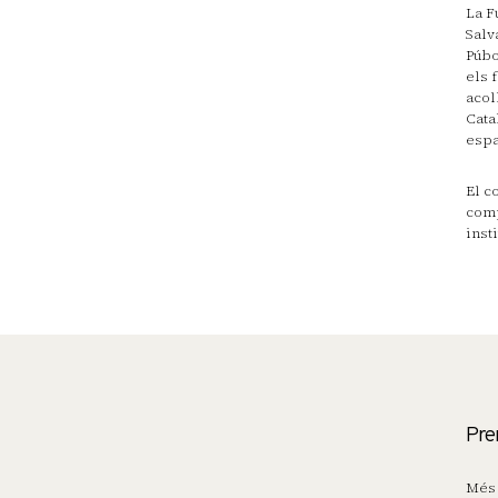
La F
Salv
Púbo
els 
acol
Cata
espa
El c
comp
inst
Pre
Més 