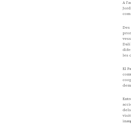
A l'
Jord
com 
Des 
prom
vess
Dalí
dife
les 
El P
comu
coop
dema
Entr
acci
dels
visi
inau