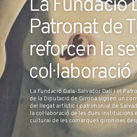
La Fundació Da
Patronat de 
reforcen la s
col·laboració
La Fundació Gala-Salvador Dalí i el Pat
de la Diputació de Girona signen un con
del llegat artístic i patrimonial de Salva
la col·laboració de les dues institucions 
cultural de les comarques gironines de