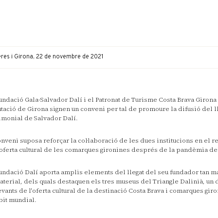
eres i Girona, 22 de novembre de 2021
undació Gala-Salvador Dalí i el Patronat de Turisme Costa Brava Girona
tació de Girona signen un conveni per tal de promoure la difusió del lle
imonial de Salvador Dalí.
onveni suposa reforçar la col·laboració de les dues institucions en el 
'oferta cultural de les comarques gironines després de la pandèmia de
undació Dalí aporta amplis elements del llegat del seu fundador tan m
terial, dels quals destaquen els tres museus del Triangle Dalinià, un
evants de l'oferta cultural de la destinació Costa Brava i comarques gir
bit mundial.