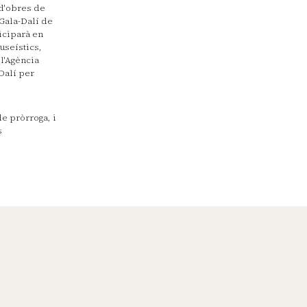
 d'obres de
 Gala-Dalí de
ticiparà en
useístics,
l'Agència
Dalí per
de pròrroga, i
s