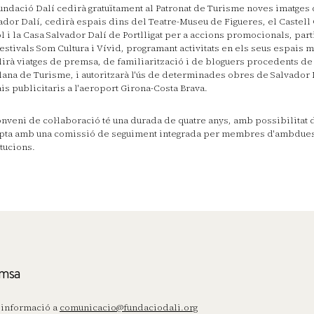
undació Dalí cedirà gratuïtament al Patronat de Turisme noves imatges
ador Dalí, cedirà espais dins del Teatre-Museu de Figueres, el Castell
l i la Casa Salvador Dalí de Portlligat per a accions promocionals, par
festivals Som Cultura i Vívid, programant activitats en els seus espais m
lirà viatges de premsa, de familiarització i de bloguers procedents de 
lana de Turisme, i autoritzarà l'ús de determinades obres de Salvador 
is publicitaris a l'aeroport Girona-Costa Brava.
onveni de col·laboració té una durada de quatre anys, amb possibilitat 
ta amb una comissió de seguiment integrada per membres d'ambdue
itucions.
msa
informació a
comunicacio@fundaciodali.org