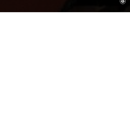
27 de març de 2002
Fundació Gala-Salvador Dalí
El Jutjat de Primera Instància núm. 54 de
Madrid ha declarat, en sentència de data 15 de
març, que el contracte en base al qual la
societat Demart Pro Arte pretén explotar els
drets de l'obra daliniana fou vàlidament revocat
l'any 1994 per l'Estat com a hereu de Salvador
Dalí com a conseqüència de la mort d'aquest