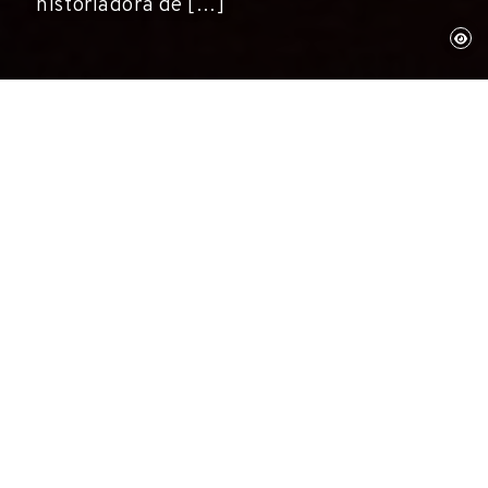
historiadora de […]
Figueres, 19 d’octubre de 2014
Fundació Gala-Salvador Dalí
L'Ajuntament de Figueres va lliurar diumenge
19 d'octubre la Fulla de Figuera de Plata a
Antoni Pitxot en un acte celebrat al Teatre
Jardí. Va recollir el guardó de mans de
l'alcaldessa, Marta Felip, com a reconeixement
a la seva trajectòria professional com a pintor i