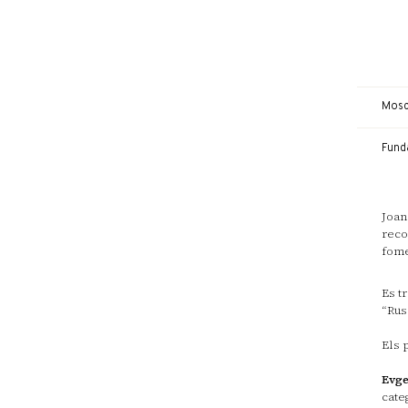
Mosco
Fund
Joan
reco
fome
Es t
“Rus
Els 
Evg
cate