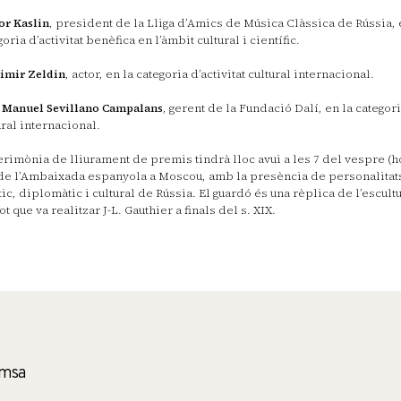
or Kaslin
, president de la Lliga d’Amics de Música Clàssica de Rússia, 
oria d’activitat benèfica en l’àmbit cultural i científic.
imir Zeldin
, actor, en la categoria d’activitat cultural internacional.
 Manuel Sevillano Campalans
, gerent de la Fundació Dalí, en la categor
ural internacional.
erimònia de lliurament de premis tindrà lloc avui a les 7 del vespre (ho
de l’Ambaixada espanyola a Moscou, amb la presència de personalitat
tic, diplomàtic i cultural de Rússia. El guardó és una rèplica de l’escul
t que va realitzar J-L. Gauthier a finals del s. XIX.
msa