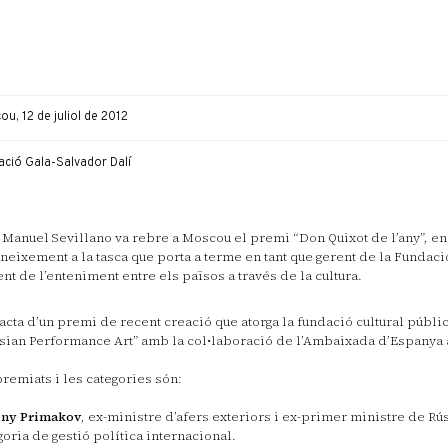
u, 12 de juliol de 2012
ació Gala-Salvador Dalí
 Manuel Sevillano va rebre a Moscou el premi “Don Quixot de l’any”, en
neixement a la tasca que porta a terme en tant que gerent de la Fundació
nt de l’enteniment entre els països a través de la cultura.
racta d’un premi de recent creació que atorga la fundació cultural públi
sian Performance Art” amb la col•laboració de l’Ambaixada d’Espanya 
premiats i les categories són:
eny Primakov
, ex-ministre d’afers exteriors i ex-primer ministre de Rús
goria de gestió política internacional.