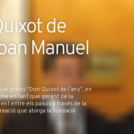
uixot de
Joan Manuel
 el premi “Don Quixot de l’any”, en
rme en tant que gerent de la
nt entre els països a través de la
creació que atorga la fundació