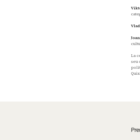
Vikt
categ
Vlad
Joan
cult
La c
seu 
polí
Quixo
Pre