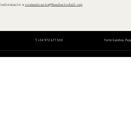
informació a
comunicacio@fundaciodali.org
T. +34 972 677 500
Torre Galatea . Puj
OBRA
EDUCACIÓ I
Col·lecció
Servei Educatiu
Catàlegs Raonats
Activitats
Conservació i restauració
Centre d’Estudis Dalinians
Exposicions Temporals