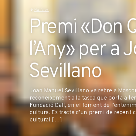
Notícies
Premi «Don Q
l’Any» per a 
Sevillano
Joan Manuel Sevillano va rebre a Moscou
reconeixement a la tasca que porta a te
Fundació Dalí, en el foment de l’entenime
cultura. Es tracta d’un premi de recent 
cultural […]