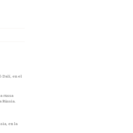
 Dalí, en el
ca russa
a Rússia.
sia, en la