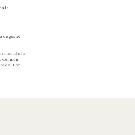
en la
ia de gestió
ra local) a la
s del món
tura del Don