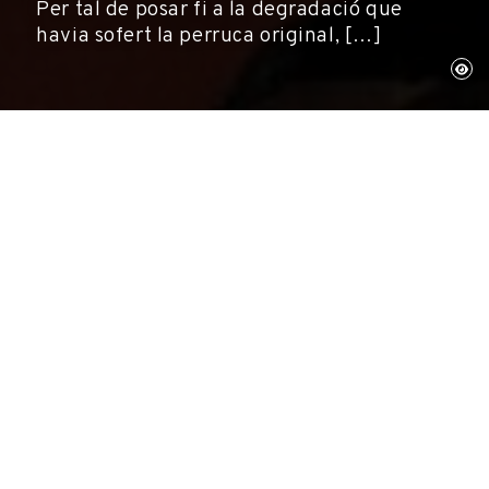
Per tal de posar fi a la degradació que
havia sofert la perruca original, […]
Figueres, 11 de gener de 2000
Exposicions, Museus
Llongueras i la Fundació Gala-Salvador Dalí
han dut a terme la remodelació d'un dels
elements més singulars del Teatre-Museu Dalí,
la perruca que forma part de la instal·lació
realitzada per Salvador Dalí i Òscar Tusquets el