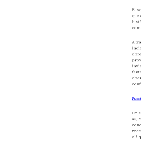
El s
que 
hist
com 
A tr
inci
obre
prov
invi
fant
ober
conf
Poes
Un s
40, 
conq
rece
oli 