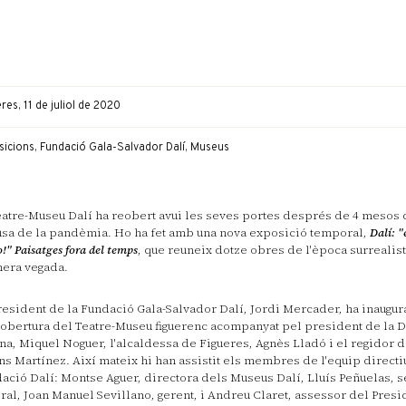
res, 11 de juliol de 2020
sicions, Fundació Gala-Salvador Dalí, Museus
eatre-Museu Dalí ha reobert avui les seves portes després de 4 mesos
usa de la pandèmia. Ho ha fet amb una nova exposició temporal,
Dalí: "
o!" Paisatges fora del temps
, que reuneix dotze obres de l'època surrealist
era vegada.
resident de la Fundació Gala-Salvador Dalí, Jordi Mercader, ha inaugur
eobertura del Teatre-Museu figuerenc acompanyat pel president de la D
na, Miquel Noguer, l'alcaldessa de Figueres, Agnès Lladó i el regidor d
ns Martínez. Així mateix hi han assistit els membres de l'equip directi
ació Dalí: Montse Aguer, directora dels Museus Dalí, Lluís Peñuelas, s
ral, Joan Manuel Sevillano, gerent, i Andreu Claret, assessor del Presi