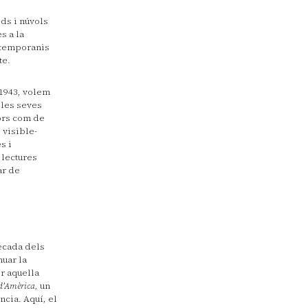
ds i núvols
s a la
ontemporanis
te.
 1943, volem
 les seves
dors com de
 visible-
s i
 lectures
ar de
dècada dels
nuar la
r aquella
d'Amèrica
, un
ncia. Aquí, el