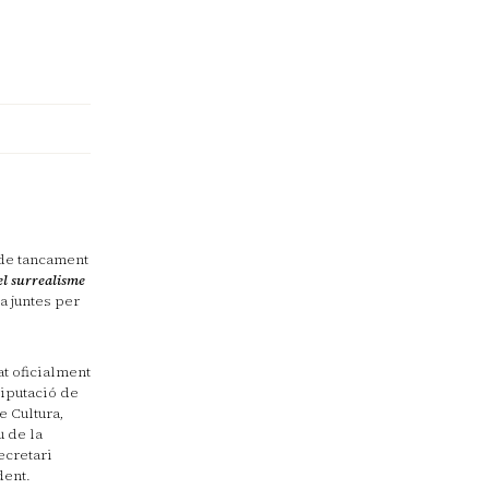
 de tancament
el surrealisme
a juntes per
at oficialment
iputació de
e Cultura,
u de la
ecretari
dent.