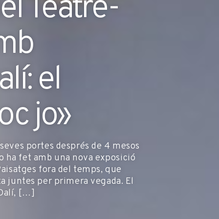
l Teatre-
amb
lí: el
oc jo»
s seves portes després de 4 mesos
o ha fet amb una nova exposició
 Paisatges fora del temps, que
ta juntes per primera vegada. El
Dalí, […]