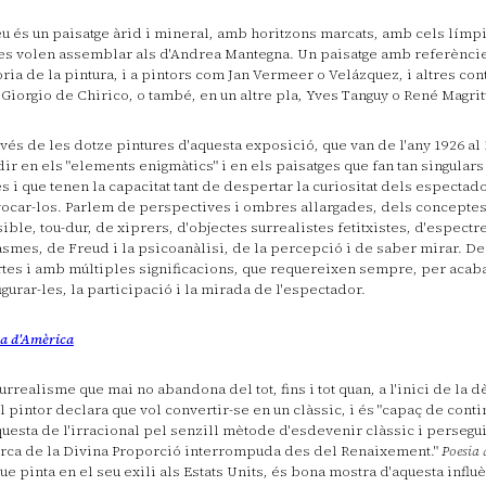
eu és un paisatge àrid i mineral, amb horitzons marcats, amb cels límpi
es volen assemblar als d'Andrea Mantegna. Un paisatge amb referèncie
òria de la pintura, i a pintors com Jan Vermeer o Velázquez, i altres c
Giorgio de Chirico, o també, en un altre pla, Yves Tanguy o René Magrit
avés de les dotze pintures d'aquesta exposició, que van de l'any 1926 al
dir en els "elements enigmàtics" i en els paisatges que fan tan singulars
s i que tenen la capacitat tant de despertar la curiositat dels especta
ocar-los. Parlem de perspectives i ombres allargades, dels conceptes
sible, tou-dur, de xiprers, d'objectes surrealistes fetitxistes, d'espectre
asmes, de Freud i la psicoanàlisi, de la percepció i de saber mirar. De
tes i amb múltiples significacions, que requereixen sempre, per acab
igurar-les, la participació i la mirada de l'espectador.
ia d'Amèrica
urrealisme que mai no abandona del tot, fins i tot quan, a l'inici de la 
el pintor declara que vol convertir-se en un clàssic, i és "capaç de conti
uesta de l'irracional pel senzill mètode d'esdevenir clàssic i persegui
rca de la Divina Proporció interrompuda des del Renaixement."
Poesia 
que pinta en el seu exili als Estats Units, és bona mostra d'aquesta influè