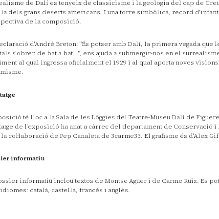
ealisme de Dalí es tenyeix de classicisme i la geologia del cap de Cre
la dels grans deserts americans. I una torre simbòlica, record d'infant
pectiva de la composició.
eclaració d'André Breton: "És potser amb Dalí, la primera vegada que le
als s'obren de bat a bat...", ens ajuda a submergir-nos en el surrealism
ment al qual ingressa oficialment el 1929 i al qual aporta noves visions
amisme.
tatge
posició té lloc a la Sala de les Lòggies del Teatre-Museu Dalí de Figuere
atge de l'exposició ha anat a càrrec del departament de Conservació i
la col·laboració de Pep Canaleta de 3carme33. El grafisme és d'Alex Gif
ier informatiu
ossier informatiu inclou textos de Montse Aguer i de Carme Ruiz. Es po
 idiomes: català, castellà, francès i anglès.