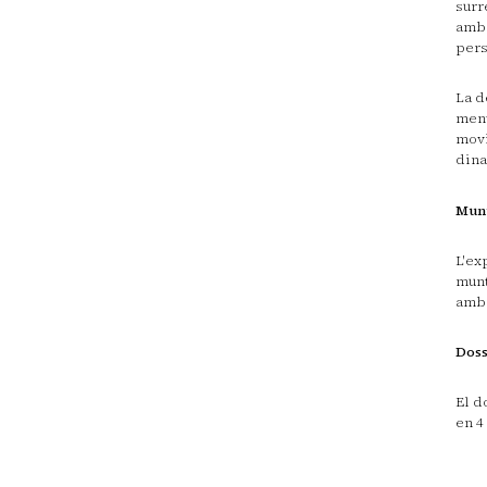
surr
amb 
pers
La d
ment
movi
din
Mun
L'ex
munt
amb 
Doss
El d
en 4