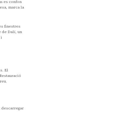
us es confon
esa, marca la
s finestres
e de Dalí, un
 i
s. El
 Restauració
reu.
t descarregar