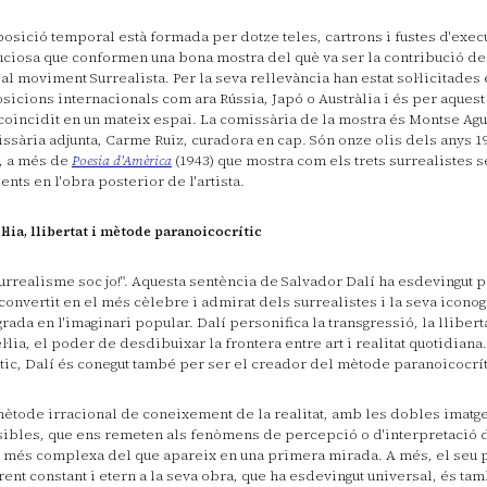
posició temporal està formada per dotze teles, cartrons i fustes d'exec
ciosa que conformen una bona mostra del què va ser la contribució de
 al moviment Surrealista. Per la seva rellevància han estat sol·licitades
sicions internacionals com ara Rússia, Japó o Austràlia i és per aques
coincidit en un mateix espai. La comissària de la mostra és Montse Agu
ssària adjunta, Carme Ruiz, curadora en cap. Són onze olis dels anys 19
, a més de
Poesia d'Amèrica
(1943) que mostra com els trets surrealistes 
ents en l'obra posterior de l'artista.
l·lia, llibertat i mètode paranoicocrític
surrealisme soc jo!". Aquesta sentència de Salvador Dalí ha esdevingut p
 convertit en el més cèlebre i admirat dels surrealistes i la seva iconog
grada en l'imaginari popular. Dalí personifica la transgressió, la lliberta
l·lia, el poder de desdibuixar la frontera entre art i realitat quotidiana.
stic, Dalí és conegut també per ser el creador del mètode paranoicocrít
ètode irracional de coneixement de la realitat, amb les dobles imatge
sibles, que ens remeten als fenòmens de percepció o d'interpretació de
 més complexa del que apareix en una primera mirada. A més, el seu p
rent constant i etern a la seva obra, que ha esdevingut universal, és tam