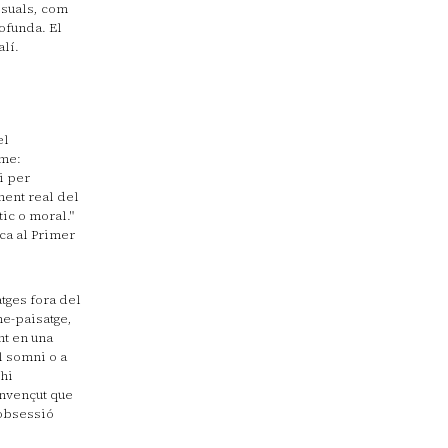
visuals, com
ofunda. El
lí.
el
sme:
i per
ment real del
ic o moral."
ca al Primer
tges fora del
me-paisatge,
nt en una
l somni o a
'hi
onvençut que
 obsessió