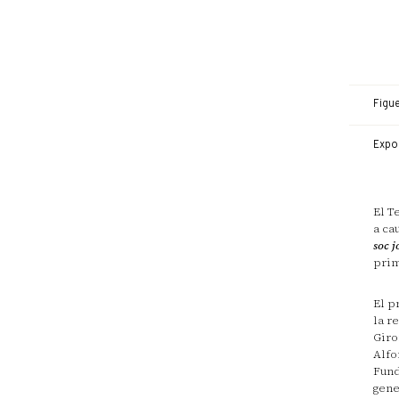
Figue
Expo
El T
a ca
soc j
prim
El p
la r
Giro
Alfo
Fund
gene