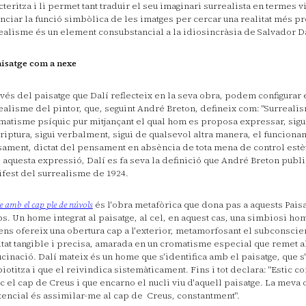
cteritza i li permet tant traduir el seu imaginari surrealista en termes 
nciar la funció simbòlica de les imatges per cercar una realitat més pr
ealisme és un element consubstancial a la idiosincràsia de Salvador Da
aisatge com a nexe
avés del paisatge que Dalí reflecteix en la seva obra, podem configurar 
ealisme del pintor, que, seguint André Breton, defineix com: "Surreali
matisme psíquic pur mitjançant el qual hom es proposa expressar, sigu
criptura, sigui verbalment, sigui de qualsevol altra manera, el funciona
ament, dictat del pensament en absència de tota mena de control estèt
aquesta expressió, Dalí es fa seva la definició que André Breton publi
fest del surrealisme de 1924.
amb el cap ple de núvols
és l'obra metafòrica que dona pas a aquests Paisa
s. Un home integrat al paisatge, al cel, en aquest cas, una simbiosi ho
ens ofereix una obertura cap a l'exterior, metamorfosant el subconscie
itat tangible i precisa, amarada en un cromatisme especial que remet a
·lucinació. Dalí mateix és un home que s'identifica amb el paisatge, que s
iotitza i que el reivindica sistemàticament. Fins i tot declara: "Estic c
oc el cap de Creus i que encarno el nucli viu d'aquell paisatge. La meva
tencial és assimilar-me al cap de Creus, constantment".