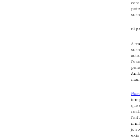
cara
pote
surr
El p
A tr
surr
auto
l'es
pens
Amb 
mani
Home 
temp
que 
real
l'al
simb
jo s
exis