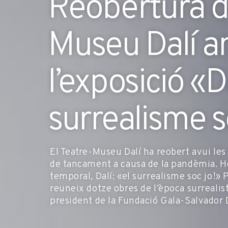
Reobertura de
Museu Dalí 
l’exposició «Da
surrealisme s
El Teatre-Museu Dalí ha reobert avui le
de tancament a causa de la pandèmia. H
temporal, Dalí: «el surrealisme soc jo!»
reuneix dotze obres de l’època surrealis
president de la Fundació Gala-Salvador 