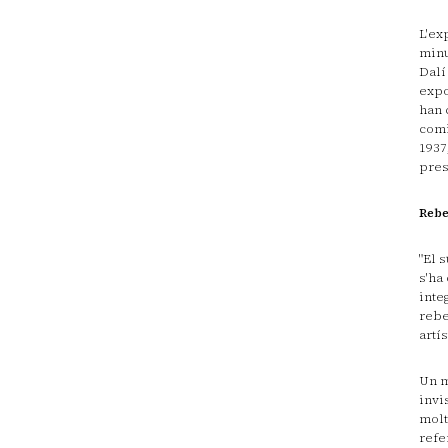
L'ex
minu
Dalí
expo
han 
comi
1937
pres
Rebe
"El 
s'ha
inte
rebe
artí
Un m
invi
molt
refe