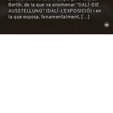
Berlín, de la que va anomenar “DALÍ-DIE
AUSSTELLUNG” (DALÍ-L’EXPOSICIÓ) i en
la que exposa, fonamentalment, […]
Barcelona i Berlín, 14 de juliol de 2010
Fundació Gala-Salvador Dalí
La Fundació Gala-Salvador Dalí ha guanyat una
sentència contra l'autoanomenat "Museu Dalí"
de Berlín.